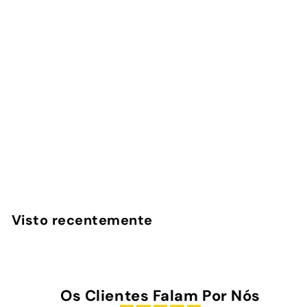
Flower Rush - Power
Bank Magnética
1
avaliação
InstaCase
€
€45
00
4
5
,
Visto recentemente
0
0
Os Clientes Falam Por Nós