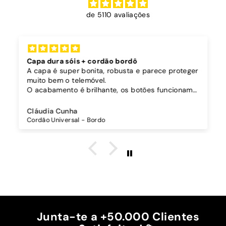
de 5110 avaliações
Capa dura sóis + cordão bordô
A capa é super bonita, robusta e parece proteger
muito bem o telemóvel.
O acabamento é brilhante, os botões funcionam
bem.
Comprei também um cordão à parte para
Cláudia Cunha
pendurar o telemóvel e como a capa é dura o
Cordão Universal - Bordo
cordão fica bem preso!
O cordão é bastante comprido e ajustável, o que
é top, eu não uso no máximo e ele passa me a
cintura.
A cor bordô combinou na perfeição com os sóis
mais escuros da minha capa.
Recomendo!!
Junta-te a +50.000 Clientes