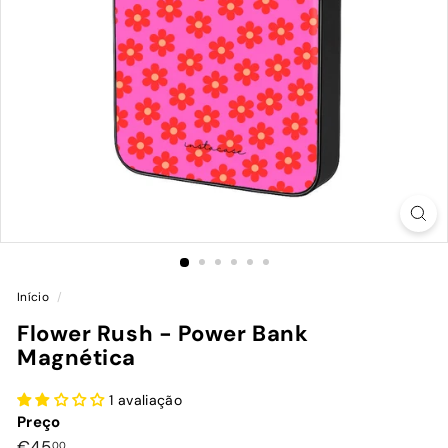
Início
/
Flower Rush - Power Bank
Magnética
1 avaliação
Preço
Preço
€45,00
€45
00