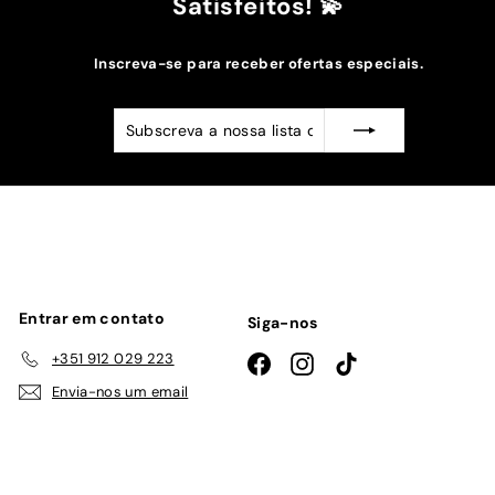
Satisfeitos! 💫
Inscreva-se para receber ofertas especiais.
Subscreva
Subscrever
a
nossa
lista
de
emails
Entrar em contato
Siga-nos
+351 912 029 223
Facebook
Instagram
TikTok
Envia-nos um email