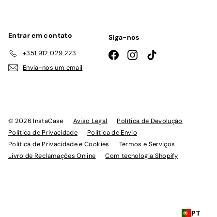
emails
Entrar em contato
Siga-nos
+351 912 029 223
Facebook
Instagram
TikTok
Envia-nos um email
© 2026 InstaCase
Aviso Legal
Política de Devolução
Política de Privacidade
Política de Envio
Política de Privacidade e Cookies
Termos e Serviços
Livro de Reclamações Online
Com tecnologia Shopify
PT