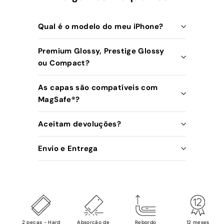
Qual é o modelo do meu iPhone?
Premium Glossy, Prestige Glossy
ou Compact?
As capas são compatíveis com
MagSafe®️?
Aceitam devoluções?
Envio e Entrega
2 peças - Hard
Absorção de
Rebordo
12 meses