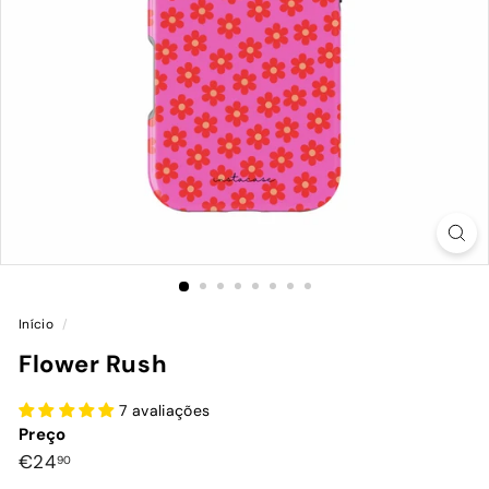
Início
/
Flower Rush
7 avaliações
Preço
Preço
€24,90
€24
90