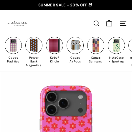
Saltar
SUMMER SALE - 20% OFF 🎁
para
✈️ PORTES GRÁTIS: +35€ 🇵🇹🇪🇸 | +50€ 🇪🇺
slideshow
I
o
pausa
n
Conteúdo
PESQUISAR
NAV
s
t
a
C
Capas
Power
Kobo/
Capas
Capas
InstaCase
I
a
Padrões
Bank
Kindle
AirPods
Samsung
x Sporting
Magnética
s
e