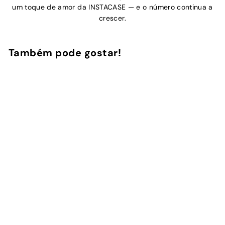
um toque de amor da INSTACASE — e o número continua a
crescer.
Também pode gostar!
Adicionar ao Carrinho de Compras
Flower Rush
7
avaliações
InstaCase