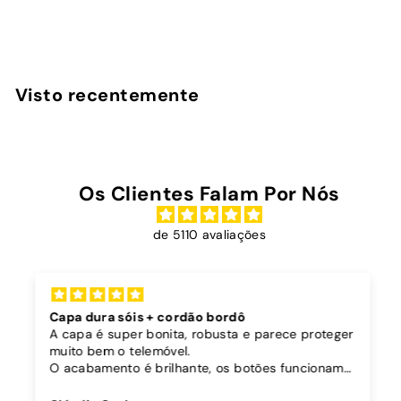
D
€19
90
Desde
e
s
d
Visto recentemente
e
€
1
9
Os Clientes Falam Por Nós
,
9
de 5110 avaliações
0
Capa dura sóis + cordão bordô
A capa é super bonita, robusta e parece proteger
muito bem o telemóvel.
O acabamento é brilhante, os botões funcionam
bem.