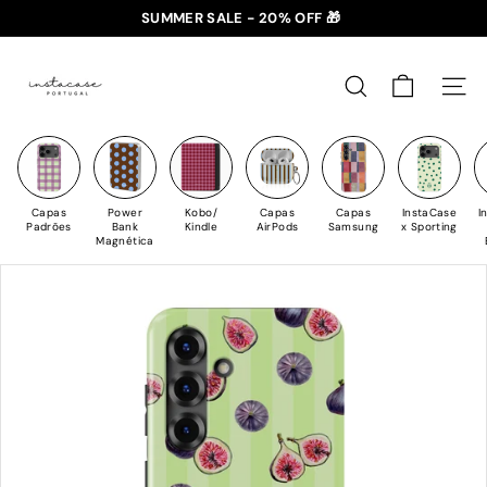
Saltar
SUMMER SALE - 20% OFF 🎁
para
✈️ PORTES GRÁTIS: +35€ 🇵🇹🇪🇸 | +50€ 🇪🇺
slideshow
I
o
pausa
n
Conteúdo
PESQUISAR
NAV
s
t
a
C
Capas
Power
Kobo/
Capas
Capas
InstaCase
I
a
Padrões
Bank
Kindle
AirPods
Samsung
x Sporting
Magnética
s
e