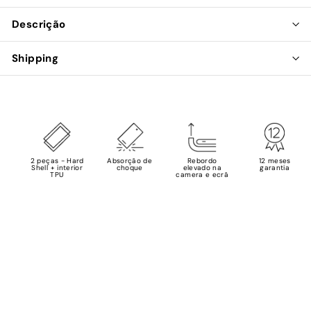
Descrição
Shipping
2 peças - Hard
Absorção de
Rebordo
12 meses
Shell + interior
choque
elevado na
garantia
TPU
camera e ecrã