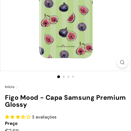
Início
/
Figo Mood - Capa Samsung Premium
Glossy
3 avaliações
Preço
Preço
€24,90
€24
90