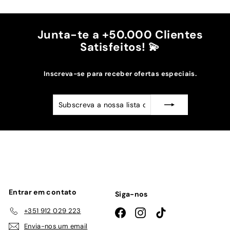
Recomendo!!
Junta-te a +50.000 Clientes
Satisfeitos! 💫
Inscreva-se para receber ofertas especiais.
Subscreva
Subscrever
a
nossa
lista
de
emails
Entrar em contato
Siga-nos
+351 912 029 223
Facebook
Instagram
TikTok
Envia-nos um email