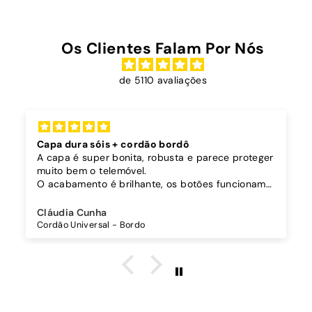
Os Clientes Falam Por Nós
de 5110 avaliações
Capa dura sóis + cordão bordô
A capa é super bonita, robusta e parece proteger
muito bem o telemóvel.
O acabamento é brilhante, os botões funcionam
bem.
Comprei também um cordão à parte para
Cláudia Cunha
pendurar o telemóvel e como a capa é dura o
Cordão Universal - Bordo
cordão fica bem preso!
O cordão é bastante comprido e ajustável, o que
é top, eu não uso no máximo e ele passa me a
cintura.
A cor bordô combinou na perfeição com os sóis
mais escuros da minha capa.