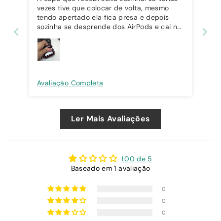
vezes tive que colocar de volta, mesmo
tendo apertado ela fica presa e depois
sozinha se desprende dos AirPods e cai no
chão. Estou aguardando retorno da equipe,
pois não estou satisfeita com o produto
que recebi.
Avaliação Completa
Ler Mais Avaliações
1.00 de 5
Baseado em 1 avaliação
0
0
0