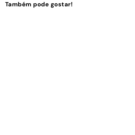
Também pode gostar!
Adicionar ao Carrinho de Compras
Crimson - Capa
AirPods
1
avaliação
InstaCase
€
€16
90
1