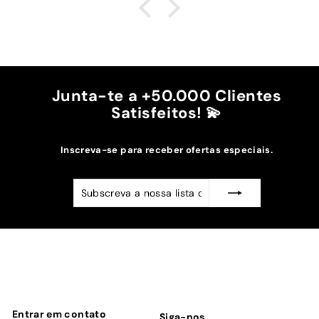
é top, eu não uso no máximo e ele passa me a
cintura.
A cor bordô combinou na perfeição com os sóis
mais escuros da minha capa.
Recomendo!!
Junta-te a +50.000 Clientes
Satisfeitos! 💫
Inscreva-se para receber ofertas especiais.
Subscreva
Subscrever
a
nossa
lista
de
emails
Entrar em contato
Siga-nos