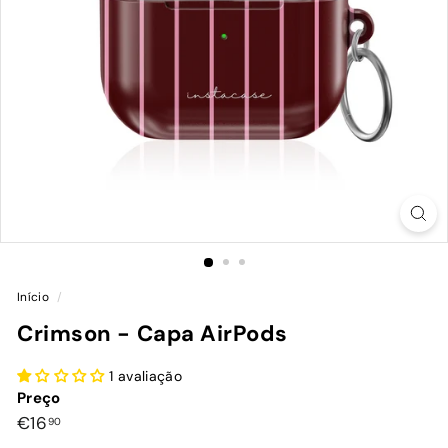
Início
/
Crimson - Capa AirPods
1 avaliação
Preço
Preço
€16,90
€16
90