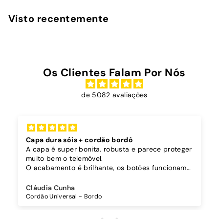
6
,
Visto recentemente
9
0
Os Clientes Falam Por Nós
de 5082 avaliações
Capa dura sóis + cordão bordô
A capa é super bonita, robusta e parece proteger
muito bem o telemóvel.
O acabamento é brilhante, os botões funcionam
bem.
Comprei também um cordão à parte para
Cláudia Cunha
pendurar o telemóvel e como a capa é dura o
Cordão Universal - Bordo
cordão fica bem preso!
O cordão é bastante comprido e ajustável, o que