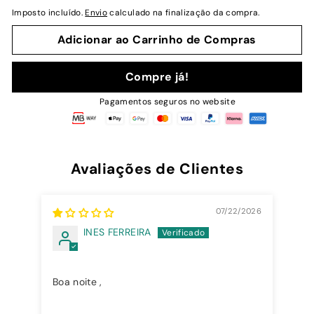
normal
Imposto incluído.
Envio
calculado na finalização da compra.
Adicionar ao Carrinho de Compras
Compre já!
Pagamentos seguros no website
Avaliações de Clientes
07/22/2026
INES FERREIRA
Boa noite ,
Cri