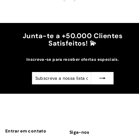
cintura.
A cor bordô combinou na perfeição com os sóis
mais escuros da minha capa.
Recomendo!!
Junta-te a +50.000 Clientes
Satisfeitos! 💫
Inscreva-se para receber ofertas especiais.
Subscreva
Subscrever
a
nossa
lista
de
emails
Entrar em contato
Siga-nos