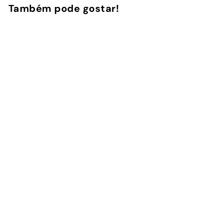
Também pode gostar!
Adicionar ao Carrinho de Compras
Cria a tua capa
33
avaliações
InstaCase
€
€20
90
2
0