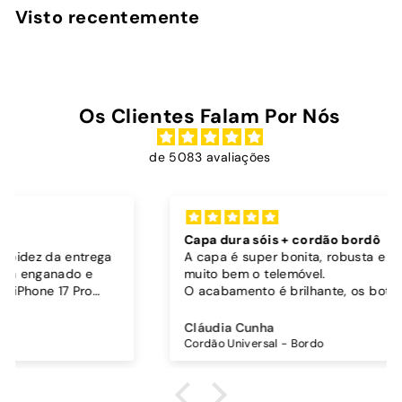
,
Visto recentemente
9
0
Os Clientes Falam Por Nós
de 5083 avaliações
Capa dura sóis + cordão bordô
A capa é super bonita, robusta e parece proteger
muito bem o telemóvel.
O acabamento é brilhante, os botões funcionam
bem.
Comprei também um cordão à parte para
Cláudia Cunha
pendurar o telemóvel e como a capa é dura o
Cordão Universal - Bordo
cordão fica bem preso!
O cordão é bastante comprido e ajustável, o que
é top, eu não uso no máximo e ele passa me a