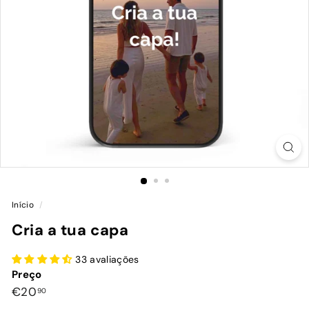
Início
/
Cria a tua capa
33 avaliações
Preço
Preço
€20,90
€20
90