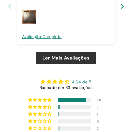
Avaliação Completa
Ava
Ler Mais Avaliações
4.64 de 5
Baseado em 33 avaliações
28
2
1
0
2