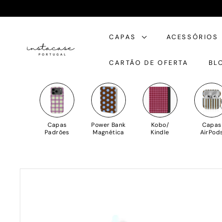
Saltar
para
I
o
CAPAS
ACESSÓRIOS
n
Conteúdo
s
CARTÃO DE OFERTA
BL
t
a
C
a
s
Capas
Power Bank
Kobo/
Capas
e
Padrões
Magnética
Kindle
AirPod