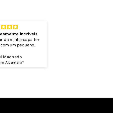
lente
Cordão
 bonita 🤎🩵
A cor do cordão é linda
ina Amorim
Sandra Antunes
Mocha Sky - Capa Samsung Premium Glossy
Cordão Universal - Bordo