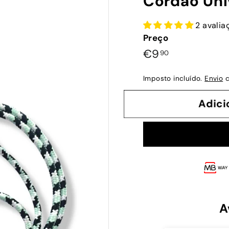
Cordão Univ
2 avalia
Preço
Preço
€9,90
€9
90
normal
Imposto incluído.
Envio
c
Adi
A