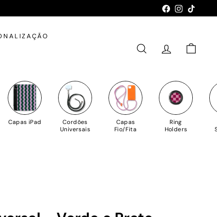
Facebook
Instagram
TikTok
ONALIZAÇÃO
PESQUISAR
CONTA
CARRIN
Capas iPad
Cordões
Capas
Ring
Universais
Fio/Fita
Holders