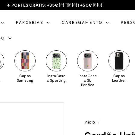
SUMMER SALE - 20% OFF 🎁
✈️ PORTES GRÁTIS: +35€ 🇵🇹🇪🇸 | +50€ 🇪🇺
slideshow
pausa
PARCERIAS
CARREGAMENTO
PERS
OG
Capas
InstaCase
InstaCase
Capas
s
Samsung
x Sporting
x SL
Leather
Benfica
Início
/