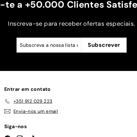
-te a +50.000 Clientes Satisfe
e a
Obrigado
 na
Inscreva-se para receber ofertas especiais.
 mais
a.
Subscreva
Subscrever
Subscrever
a
nossa
lista
de
emails
Entrar em contato
+351 912 029 223
Envia-nos um email
Siga-nos