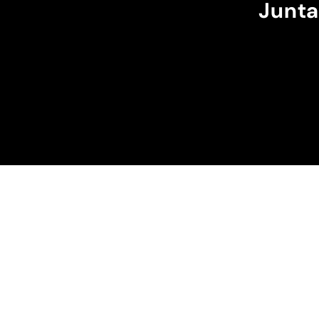
Junta
máximo e ele passa m
cintura.
A cor bordô combinou
perfeição com os sóis
escuros da minha cap
Recomendo!!