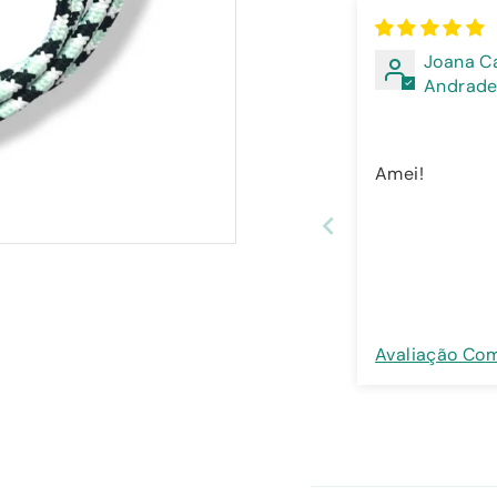
Joana C
Andrad
Amei!
Avaliação Co