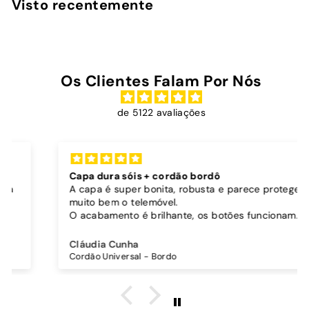
Visto recentemente
0
Os Clientes Falam Por Nós
de 5122 avaliações
Capa dura sóis + cordão bordô
A capa é super bonita, robusta e parece proteger
muito bem o telemóvel.
O acabamento é brilhante, os botões funcionam
bem.
Comprei também um cordão à parte para
Cláudia Cunha
pendurar o telemóvel e como a capa é dura o
Cordão Universal - Bordo
cordão fica bem preso!
O cordão é bastante comprido e ajustável, o que
é top, eu não uso no máximo e ele passa me a
cintura.