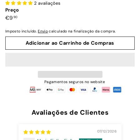
2 avaliações
Preço
Preço
€9,90
€9
90
normal
Imposto incluído.
Envio
calculado na finalização da compra.
Adicionar ao Carrinho de Compras
Pagamentos seguros no website
Avaliações de Clientes
07/12/2026