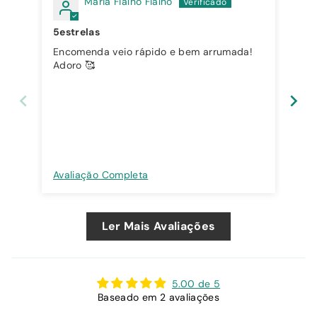
Maria Fialho Fialho
5estrelas
Encomenda veio rápido e bem arrumada!
Adoro 🥰
Cor
Avaliação Completa
Ava
Ler Mais Avaliações
5.00 de 5
Baseado em 2 avaliações