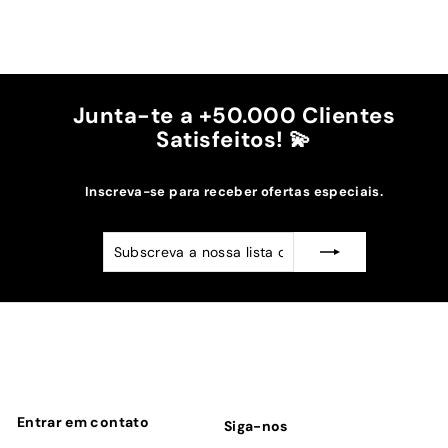
A cor bordô combinou na perfeição com os sóis
mais escuros da minha capa.
Recomendo!!
Junta-te a +50.000 Clientes
Satisfeitos! 💫
Inscreva-se para receber ofertas especiais.
Subscreva
Subscrever
a
nossa
lista
de
emails
Entrar em contato
Siga-nos