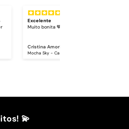
lente
Cordão
 bonita 🤎🩵
A cor do cordão é linda
ina Amorim
Sandra Antunes
Mocha Sky - Capa Samsung Premium Glossy
Cordão Universal - Bordo
itos! 💫