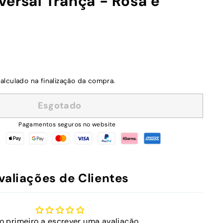
versal Trança - Rosa e
alculado na finalização da compra.
Esgotado
Pagamentos seguros no website
valiações de Clientes
 o primeiro a escrever uma avaliação