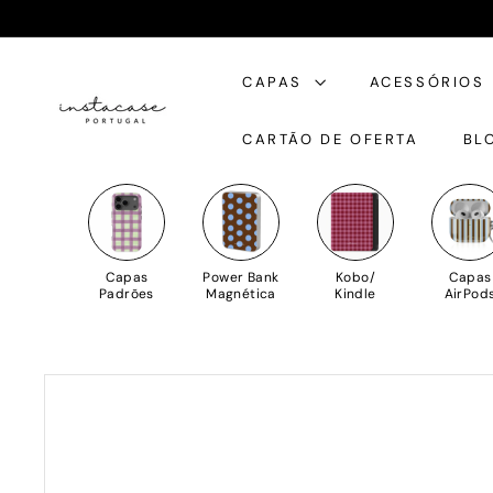
Saltar
para
I
o
CAPAS
ACESSÓRIOS
n
Conteúdo
s
CARTÃO DE OFERTA
BL
t
a
C
a
s
Capas
Power Bank
Kobo/
Capas
e
Padrões
Magnética
Kindle
AirPod