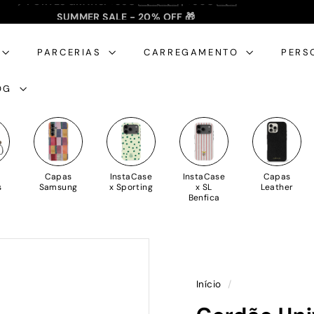
SUMMER SALE - 20% OFF 🎁
✈️ PORTES GRÁTIS: +35€ 🇵🇹🇪🇸 | +50€ 🇪🇺
slideshow
pausa
PARCERIAS
CARREGAMENTO
PERS
OG
Capas
InstaCase
InstaCase
Capas
s
Samsung
x Sporting
x SL
Leather
Benfica
Início
/