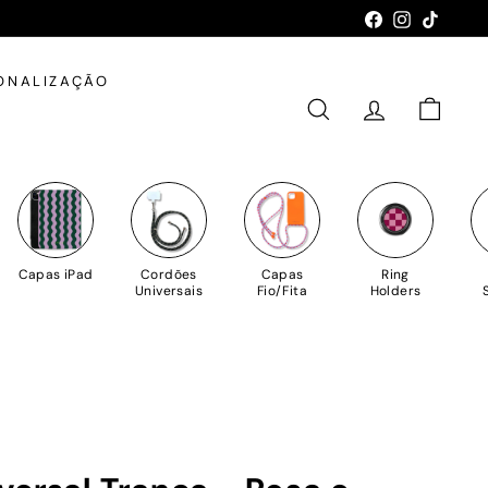
Facebook
Instagram
TikTok
ONALIZAÇÃO
PESQUISAR
CONTA
CARRIN
Capas iPad
Cordões
Capas
Ring
Universais
Fio/Fita
Holders