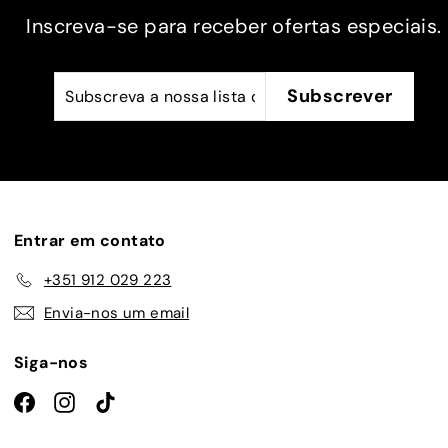
 mais
Inscreva-se para receber ofertas especiais.
a.
Subscreva
Subscrever
Subscrever
a
nossa
lista
de
emails
Entrar em contato
+351 912 029 223
Envia-nos um email
Siga-nos
Facebook
Instagram
TikTok