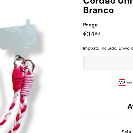
Cordão Uni
Branco
Preço
Preço
€14,90
€14
90
normal
Imposto incluído.
Envio
c
A
Seja