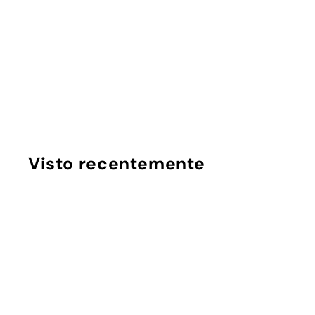
Cordão Universal
Trança - Rosa e
Branco
InstaCase
€
€14
90
1
4
,
9
Visto recentemente
0