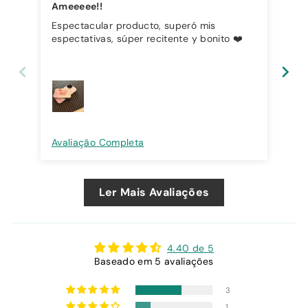
Ameeeee!!
Espectacular producto, superó mis
Cor
espectativas, súper recitente y bonito ❤️
Avaliação Completa
Ava
Ler Mais Avaliações
4.40 de 5
Baseado em 5 avaliações
3
1