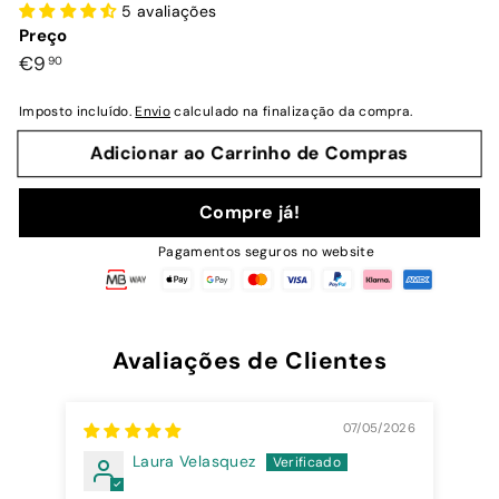
5 avaliações
Preço
Preço
€9,90
€9
90
normal
Imposto incluído.
Envio
calculado na finalização da compra.
Adicionar ao Carrinho de Compras
Compre já!
Pagamentos seguros no website
Avaliações de Clientes
07/05/2026
Laura Velasquez