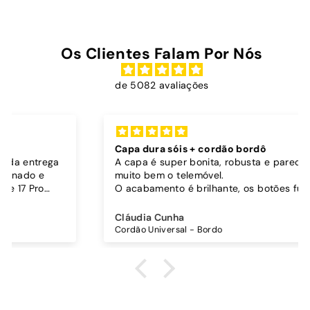
Os Clientes Falam Por Nós
de 5082 avaliações
Capa dura sóis + cordão bordô
A capa é super bonita, robusta e parece proteger
muito bem o telemóvel.
O acabamento é brilhante, os botões funcionam
bem.
Comprei também um cordão à parte para
Cláudia Cunha
pendurar o telemóvel e como a capa é dura o
Cordão Universal - Bordo
cordão fica bem preso!
O cordão é bastante comprido e ajustável, o que
é top, eu não uso no máximo e ele passa me a
cintura.
A cor bordô combinou na perfeição com os sóis
mais escuros da minha capa.