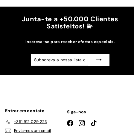
Recomendo!!
Junta-te a +50.000 Clientes
Satisfeitos! 💫
Inscreva-se para receber ofertas especiais.
Subscreva
Subscrever
a
nossa
lista
de
emails
Entrar em contato
Siga-nos
+351 912 029 223
Facebook
Instagram
TikTok
Envia-nos um email