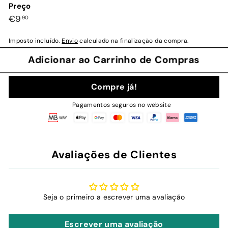
Preço
Preço
€9,90
€9
90
normal
Imposto incluído.
Envio
calculado na finalização da compra.
Adicionar ao Carrinho de Compras
Compre já!
Pagamentos seguros no website
Avaliações de Clientes
Seja o primeiro a escrever uma avaliação
Escrever uma avaliação