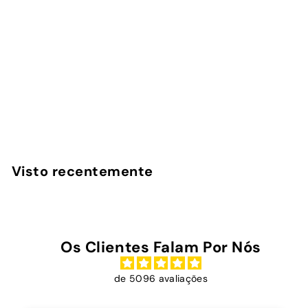
Cordão Universal -
Castanho
InstaCase
€
€9
90
9
,
9
Visto recentemente
0
Os Clientes Falam Por Nós
de 5096 avaliações