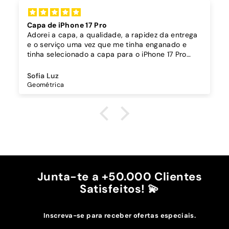
Capa de iPhone 17 Pro
Adorei a capa, a qualidade, a rapidez da entrega
e o serviço uma vez que me tinha enganado e
tinha selecionado a capa para o iPhone 17 Pro
Max e o vidro de proteção para o 17 Pro, e fui
alertada pela equipa da Instacase antes do envio,
Sofia Luz
evitando ter que trocar depois de receber. Muito
Geométrica
obrigada 🙌🏻 e recomendo
Junta-te a +50.000 Clientes
Satisfeitos! 💫
Inscreva-se para receber ofertas especiais.