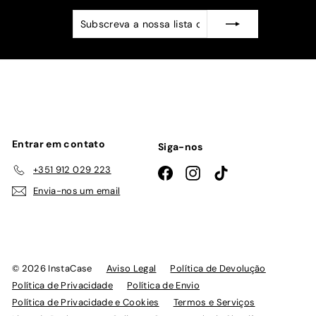
Subscreva
Subscrever
a
nossa
lista
de
emails
Entrar em contato
Siga-nos
+351 912 029 223
Facebook
Instagram
TikTok
Envia-nos um email
© 2026 InstaCase
Aviso Legal
Política de Devolução
Política de Privacidade
Política de Envio
Política de Privacidade e Cookies
Termos e Serviços