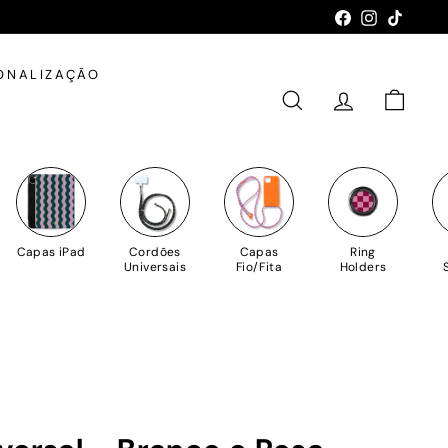
Facebook
Instagram
TikTok
ONALIZAÇÃO
PESQUISAR
CONTA
CARRIN
Capas iPad
Cordões
Capas
Ring
Universais
Fio/Fita
Holders