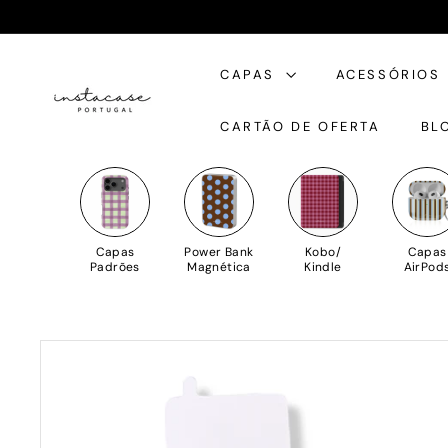
Saltar
para
I
o
CAPAS
ACESSÓRIOS
n
Conteúdo
s
CARTÃO DE OFERTA
BL
t
a
C
a
s
Capas
Power Bank
Kobo/
Capas
e
Padrões
Magnética
Kindle
AirPod