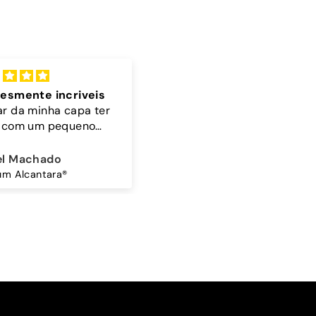
lente
Cordão
 bonita 🤎🩵
A cor do cordão é linda
ina Amorim
Sandra Antunes
Mocha Sky - Capa Samsung Premium Glossy
Cordão Universal - Bordo