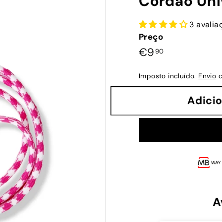
Cordão Uni
3 avalia
Preço
Preço
€9,90
€9
90
normal
Imposto incluído.
Envio
c
Adi
A