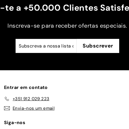
e a
Obrigado
-te a +50.000 Clientes Satisfe
 na
 mais
Inscreva-se para receber ofertas especiais.
a.
Subscreva
Subscrever
Subscrever
a
nossa
lista
de
emails
Entrar em contato
+351 912 029 223
Envia-nos um email
Siga-nos