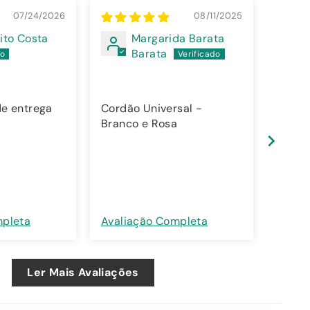
07/24/2026
08/11/2025
ito Costa
Margarida Barata
Barata
e entrega
Cordão Universal -
Cordã
Branco e Rosa
Branc
mpleta
Avaliação Completa
Avali
Ler Mais Avaliações