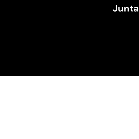
máximo e ele passa m
Junta
cintura.
A cor bordô combinou
perfeição com os sóis
escuros da minha cap
Recomendo!!