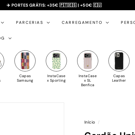
SUMMER SALE - 20% OFF 🎁
✈️ PORTES GRÁTIS: +35€ 🇵🇹🇪🇸 | +50€ 🇪🇺
slideshow
pausa
PARCERIAS
CARREGAMENTO
PERS
OG
Capas
InstaCase
InstaCase
Capas
s
Samsung
x Sporting
x SL
Leather
Benfica
Início
/