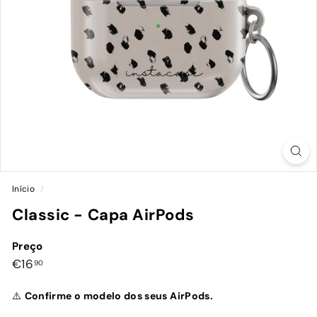
Início
/
Classic - Capa AirPods
Preço
Preço
€16,90
€16
90
normal
⚠️
Confirme o modelo dos seus AirPods.