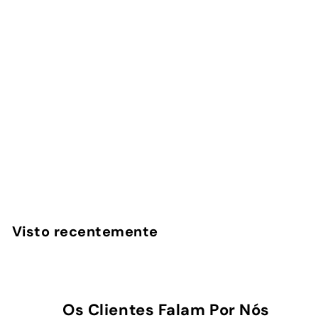
Classic - Capa
AirPods
InstaCase
€
€16
90
1
6
,
Visto recentemente
9
0
Os Clientes Falam Por Nós