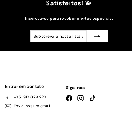
Satisfeitos! 💫
Inscreva-se para receber ofertas especiais.
Subscreva
Subscrever
a
nossa
lista
de
emails
Entrar em contato
Siga-nos
+351 912 029 223
Facebook
Instagram
TikTok
Envia-nos um email