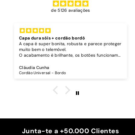
de 5126 avaliações
Capa dura sóis + cordão bordô
A capa é super bonita, robusta e parece proteger
muito bem o telemóvel.
O acabamento é brilhante, os botões funcionam
bem.
Comprei também um cordão à parte para
Cláudia Cunha
pendurar o telemóvel e como a capa é dura o
Cordão Universal - Bordo
cordão fica bem preso!
O cordão é bastante comprido e ajustável, o que
é top, eu não uso no máximo e ele passa me a
cintura.
A cor bordô combinou na perfeição com os sóis
mais escuros da minha capa.
Recomendo!!
Junta-te a +50.000 Clientes