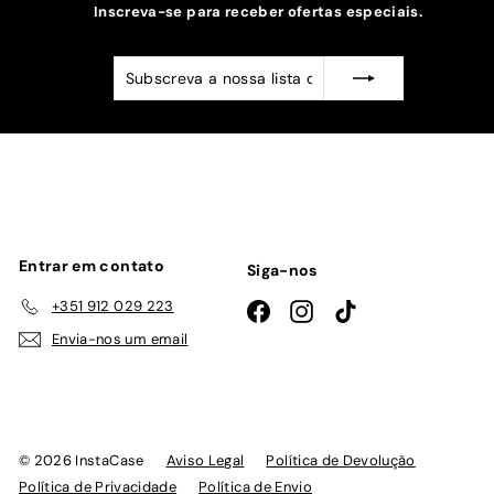
Inscreva-se para receber ofertas especiais.
Subscreva
Subscrever
a
nossa
lista
de
emails
Entrar em contato
Siga-nos
+351 912 029 223
Facebook
Instagram
TikTok
Envia-nos um email
© 2026 InstaCase
Aviso Legal
Política de Devolução
Política de Privacidade
Política de Envio