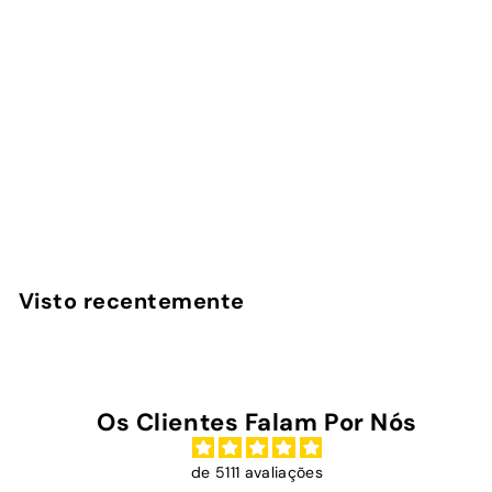
Cin! Cin! - Power Bank
Magnética
InstaCase
€
€45
00
4
5
,
Visto recentemente
0
0
Os Clientes Falam Por Nós
de 5111 avaliações