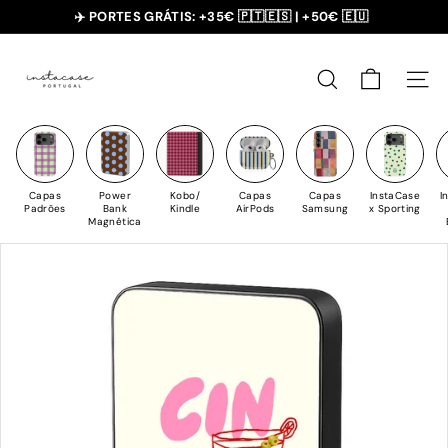
Saltar
✈️ PORTES GRÁTIS: +35€ 🇵🇹🇪🇸 | +50€ 🇪🇺
para
slideshow
I
o
pausa
n
Conteúdo
PESQUISAR
NAV
s
t
a
C
Capas
Power
Kobo/
Capas
Capas
InstaCase
I
a
Padrões
Bank
Kindle
AirPods
Samsung
x Sporting
Magnética
s
e