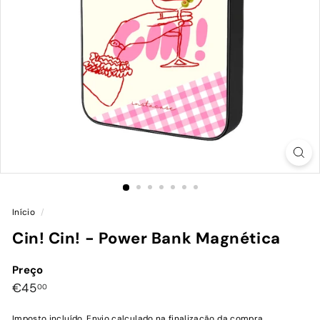
Início
/
Cin! Cin! - Power Bank Magnética
Preço
Preço
€45,00
€45
00
normal
Imposto incluído.
Envio
calculado na finalização da compra.