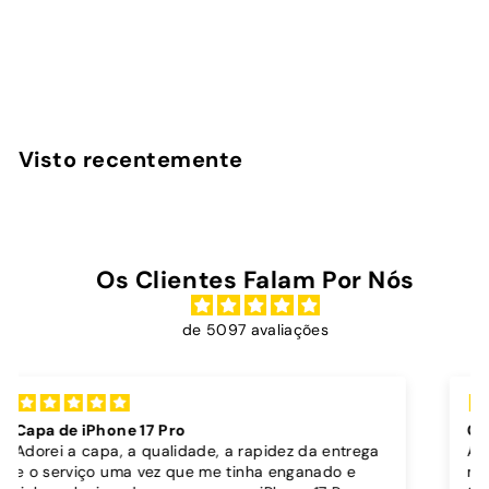
Cin! Cin! - Capa iPad
InstaCase
€
€39
00
3
9
,
Visto recentemente
0
0
Os Clientes Falam Por Nós
de 5097 avaliações
Capa dura sóis + cordão bordô
A capa é super bonita, robusta e parece proteger
muito bem o telemóvel.