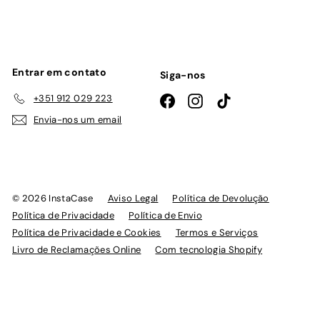
de
emails
Entrar em contato
Siga-nos
+351 912 029 223
Facebook
Instagram
TikTok
Envia-nos um email
© 2026 InstaCase
Aviso Legal
Política de Devolução
Política de Privacidade
Política de Envio
Política de Privacidade e Cookies
Termos e Serviços
Livro de Reclamações Online
Com tecnologia Shopify