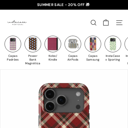
Saltar
SUMMER SALE - 20% OFF 🎁
para
✈️ PORTES GRÁTIS: +35€ 🇵🇹🇪🇸 | +50€ 🇪🇺
slideshow
I
o
pausa
n
Conteúdo
PESQUISAR
NAV
s
t
a
C
Capas
Power
Kobo/
Capas
Capas
InstaCase
I
a
Padrões
Bank
Kindle
AirPods
Samsung
x Sporting
Magnética
s
e