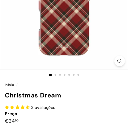
Início
/
Christmas Dream
3 avaliações
Preço
Preço
€24,90
€24
90