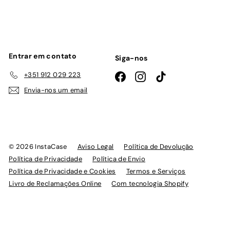
lista
de
emails
Entrar em contato
Siga-nos
+351 912 029 223
Facebook
Instagram
TikTok
Envia-nos um email
© 2026 InstaCase
Aviso Legal
Política de Devolução
Política de Privacidade
Política de Envio
Política de Privacidade e Cookies
Termos e Serviços
Livro de Reclamações Online
Com tecnologia Shopify