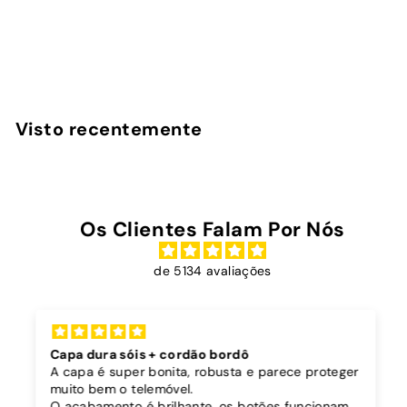
avaliações
InstaCase
D
€19
90
Desde
e
s
d
Visto recentemente
e
€
1
9
Os Clientes Falam Por Nós
,
9
de 5134 avaliações
0
Capa dura sóis + cordão bordô
A capa é super bonita, robusta e parece proteger
muito bem o telemóvel.
O acabamento é brilhante, os botões funcionam