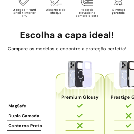
2 peças - Hard
Absorção de
Rebordo
12 meses
Shell + interior
choque
elevado na
garantia
TPU
camera e ecrã
Escolha a capa ideal!
Compare os modelos e encontre a proteção perfeita!
Premium Glossy
Prestige 
MagSafe
Dupla Camada
Contorno Preto