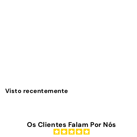
Cherry - Power Bank
Magnética
1
avaliação
InstaCase
€
€45
00
4
5
,
Visto recentemente
0
0
Os Clientes Falam Por Nós