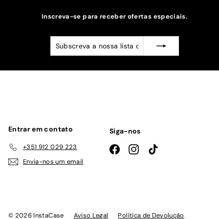
Inscreva-se para receber ofertas especiais.
Subscreva
Subscrever
a
nossa
lista
de
emails
Entrar em contato
Siga-nos
+351 912 029 223
Facebook
Instagram
TikTok
Envia-nos um email
© 2026 InstaCase
Aviso Legal
Política de Devolução