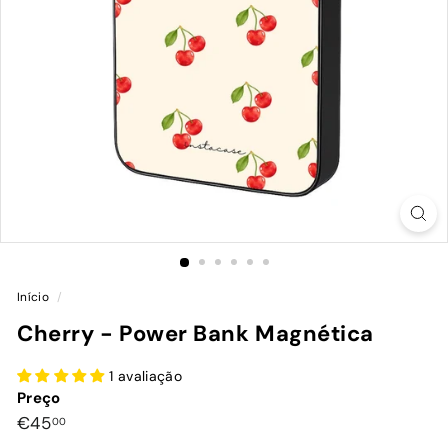
Início
/
Cherry - Power Bank Magnética
1 avaliação
Preço
Preço
€45,00
€45
00