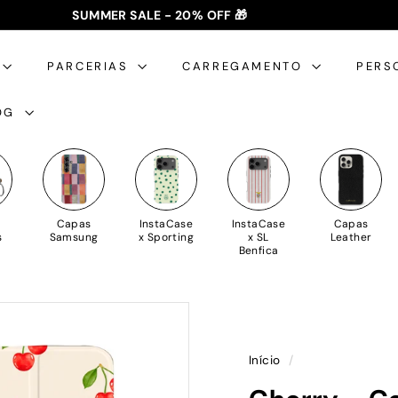
SUMMER SALE - 20% OFF 🎁
✈️ PORTES GRÁTIS: +35€ 🇵🇹🇪🇸 | +50€ 🇪🇺
slideshow
pausa
PARCERIAS
CARREGAMENTO
PERS
OG
Capas
InstaCase
InstaCase
Capas
s
Samsung
x Sporting
x SL
Leather
Benfica
Início
/