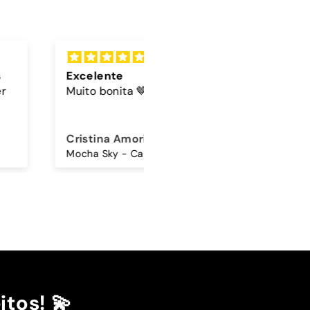
lente
Cordão
 bonita 🤎🩵
A cor do cordão é linda
ina Amorim
Sandra Antunes
Mocha Sky - Capa Samsung Premium Glossy
Cordão Universal - Bordo
itos! 💫