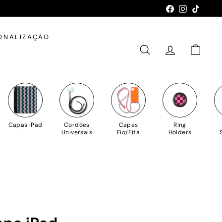
Facebook
Instagram
TikTok
ONALIZAÇÃO
PESQUISAR
CONTA
CARRIN
Capas iPad
Cordões
Capas
Ring
Universais
Fio/Fita
Holders