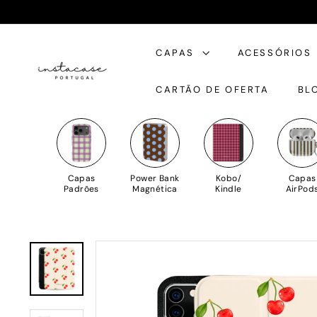
Saltar
para
I
o
CAPAS
ACESSÓRIOS
n
Conteúdo
s
CARTÃO DE OFERTA
BL
t
a
C
a
s
Capas
Power Bank
Kobo/
Capas
e
Padrões
Magnética
Kindle
AirPod