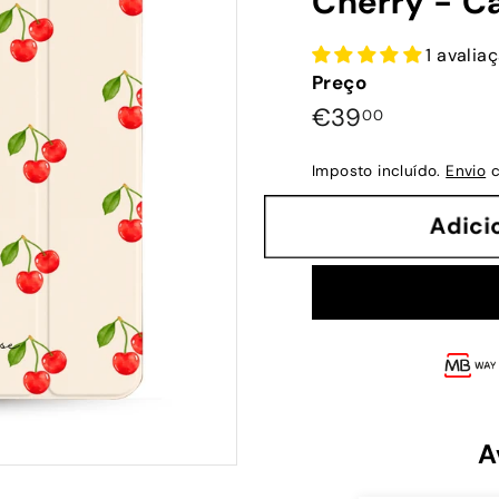
Cherry - C
1 avalia
Preço
Preço
€39,00
€39
00
normal
Imposto incluído.
Envio
c
Adi
A