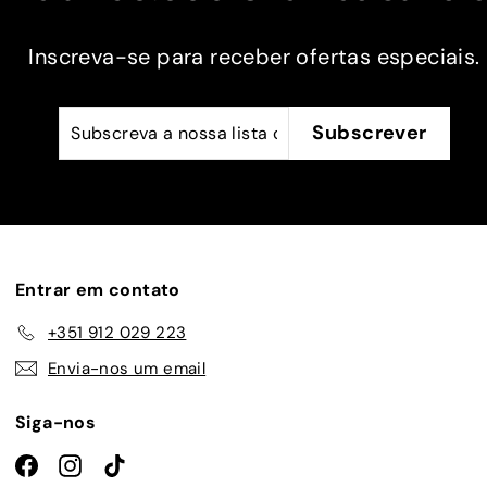
 na
Inscreva-se para receber ofertas especiais.
 mais
a.
Subscreva
Subscrever
Subscrever
a
nossa
lista
de
emails
Entrar em contato
+351 912 029 223
Envia-nos um email
Siga-nos
Facebook
Instagram
TikTok