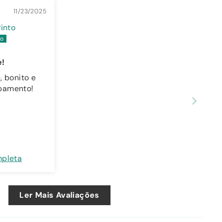
11/23/2025
Pinto
e!
, bonito e
bamento!
mpleta
Ler Mais Avaliações