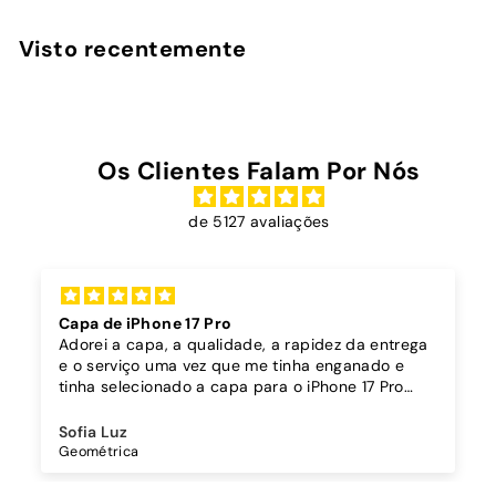
6
,
Visto recentemente
9
0
Os Clientes Falam Por Nós
de 5127 avaliações
Capa dura sóis + cordão bordô
A capa é super bonita, robusta
e tinha enganado e
muito bem o telemóvel.
ara o iPhone 17 Pro
O acabamento é brilhante, os b
ara o 17 Pro, e fui
bem.
stacase antes do envio,
Comprei também um cordão à p
Cláudia Cunha
pois de receber. Muito
pendurar o telemóvel e como a 
Cordão Universal - Bordo
o
cordão fica bem preso!
O cordão é bastante comprido e