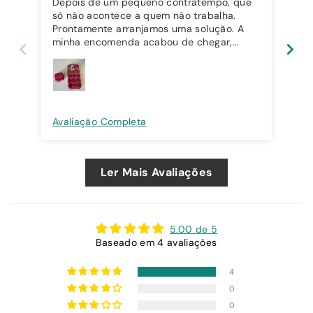
Depois de um pequeno contratempo, que
Lin
só não acontece a quem não trabalha.
Prontamente arranjamos uma solução. A
minha encomenda acabou de chegar,
artigos lindos, perfeitos em todos os
detalhes e de excelente qualidade.
Obrigada. Até breve
Avaliação Completa
Ava
Ler Mais Avaliações
5.00 de 5
Baseado em 4 avaliações
4
0
0