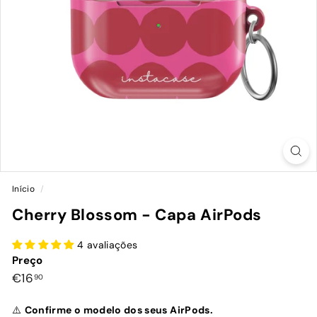
Início
/
Cherry Blossom - Capa AirPods
4 avaliações
Preço
Preço
€16,90
€16
90
normal
⚠️
Confirme o modelo dos seus AirPods.