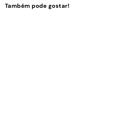
Também pode gostar!
Adicionar ao Carrinho de Compras
Cherry Blossom -
Capa AirPods
4
avaliações
InstaCase
€
€16
90
1