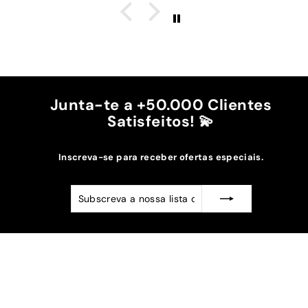
é top, eu não uso no máximo e 
cintura.
A cor bordô combinou na perfei
mais escuros da minha capa.
Recomendo!!
Junta-te a +50.000 Clientes
Satisfeitos! 💫
Inscreva-se para receber ofertas especiais.
Subscreva
Subscrever
a
nossa
lista
de
emails