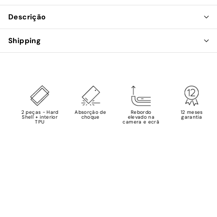
Descrição
Shipping
2 peças - Hard
Absorção de
Rebordo
12 meses
Shell + interior
choque
elevado na
garantia
TPU
camera e ecrã