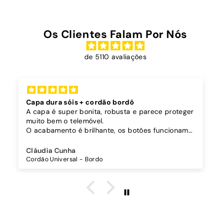
Os Clientes Falam Por Nós
de 5110 avaliações
Capa dura sóis + cordão bordô
A capa é super bonita, robusta e parece proteger
muito bem o telemóvel.
O acabamento é brilhante, os botões funcionam
bem.
Comprei também um cordão à parte para
Cláudia Cunha
pendurar o telemóvel e como a capa é dura o
Cordão Universal - Bordo
cordão fica bem preso!
O cordão é bastante comprido e ajustável, o que
é top, eu não uso no máximo e ele passa me a
cintura.
A cor bordô combinou na perfeição com os sóis
mais escuros da minha capa.