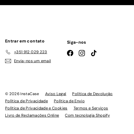
nossa
lista
de
emails
Entrar em contato
Siga-nos
+351 912 029 223
Facebook
Instagram
TikTok
Envia-nos um email
© 2026 InstaCase
Aviso Legal
Política de Devolução
Política de Privacidade
Política de Envio
Política de Privacidade e Cookies
Termos e Serviços
Livro de Reclamações Online
Com tecnologia Shopify