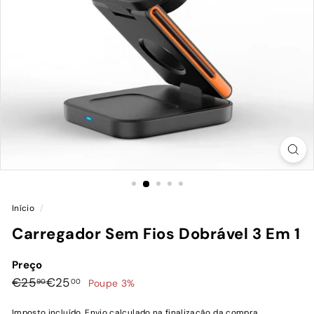
Início
/
Carregador Sem Fios Dobrável 3 Em 1
Preço
Preço
Preço
€25,90
€25,00
€25
€25
90
00
Poupe 3%
normal
de
Imposto incluído.
Envio
calculado na finalização da compra.