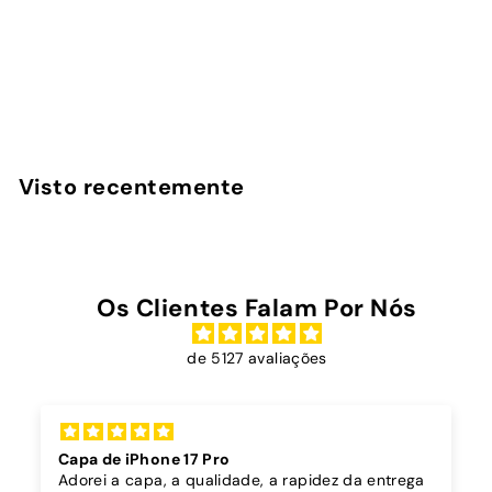
Dobrável 3 Em 1
InstaCase
P
€
P
€25
00
€
€25
90
r
r
2
2
Poupe 3%
e
e
5
5
,
ç
ç
,
9
o
o
0
0
Visto recentemente
d
n
0
e
o
s
r
a
m
l
a
Os Clientes Falam Por Nós
d
l
o
de 5127 avaliações
Capa de iPhone 17 Pro
Adorei a capa, a qualidade, a rapidez da entrega