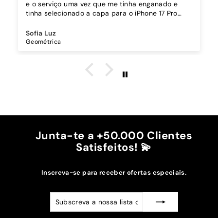
e o serviço uma vez que me tinha enganado e
tinha selecionado a capa para o iPhone 17 Pro
Max e o vidro de proteção para o 17 Pro, e fui
alertada pela equipa da Instacase antes do envio,
Sofia Luz
evitando ter que trocar depois de receber. Muito
Geométrica
obrigada 🙌🏻 e recomendo
Junta-te a +50.000 Clientes
Satisfeitos! 💫
Inscreva-se para receber ofertas especiais.
Subscreva
Subscrever
a