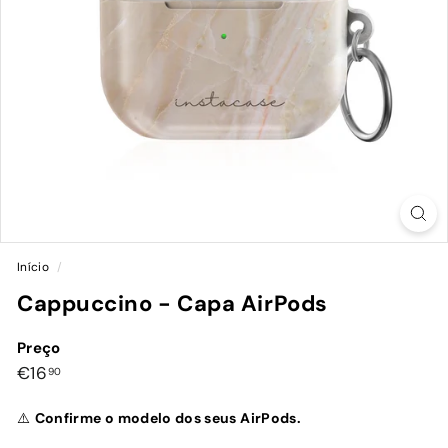
Início
/
Cappuccino - Capa AirPods
Preço
Preço
€16,90
€16
90
normal
⚠️
Confirme o modelo dos seus AirPods.