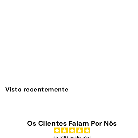
Cappuccino - Capa
AirPods
InstaCase
€
€16
90
1
6
,
Visto recentemente
9
0
Os Clientes Falam Por Nós
de 5110 avaliações