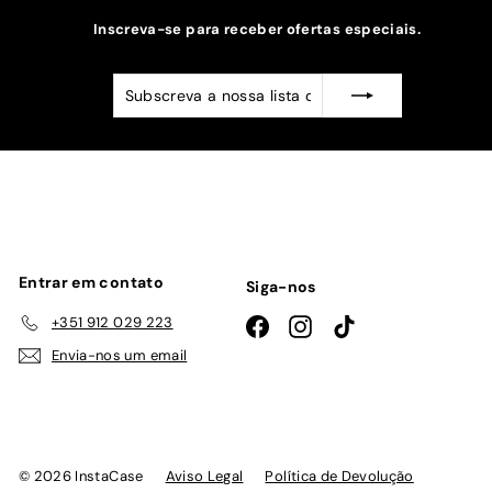
Inscreva-se para receber ofertas especiais.
Subscreva
Subscrever
a
nossa
lista
de
emails
Entrar em contato
Siga-nos
+351 912 029 223
Facebook
Instagram
TikTok
Envia-nos um email
© 2026 InstaCase
Aviso Legal
Política de Devolução