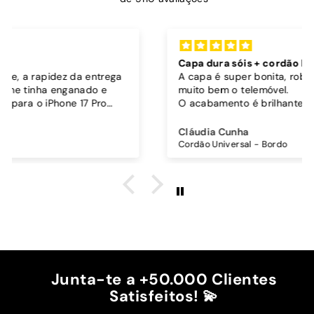
Capa dura sóis + cordão bordô
A capa é super bonita, robusta e parece proteger
muito bem o telemóvel.
O acabamento é brilhante, os botões funcionam
bem.
Comprei também um cordão à parte para
Cláudia Cunha
pendurar o telemóvel e como a capa é dura o
Cordão Universal - Bordo
cordão fica bem preso!
O cordão é bastante comprido e ajustável, o que
é top, eu não uso no máximo e ele passa me a
cintura.
A cor bordô combinou na perfeição com os sóis
mais escuros da minha capa.
Recomendo!!
Junta-te a +50.000 Clientes
Satisfeitos! 💫