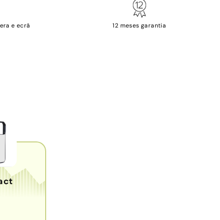
era e ecrã
12 meses garantia
act