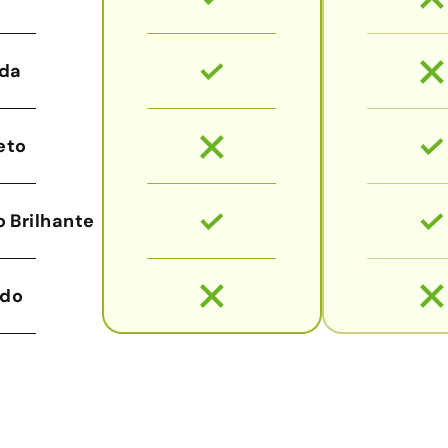
da
eto
 Brilhante
udo