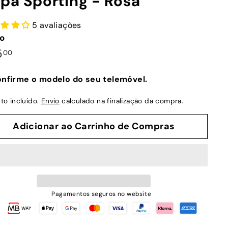
pa Sporting - Rosa
5 avaliações
o
ço
€25,00
5
00
mal
nfirme o modelo do seu telemóvel.
to incluído.
Envio
calculado na finalização da compra.
Adicionar ao Carrinho de Compras
Pagamentos seguros no website