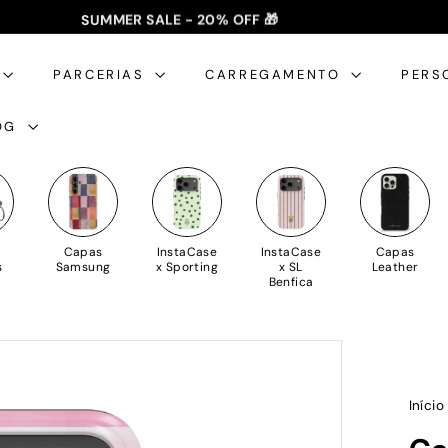
SUMMER SALE - 20% OFF 🎁
✈️ PORTES GRÁTIS: +35€ 🇵🇹🇪🇸 | +50€ 🇪🇺
slideshow
pausa
PARCERIAS
CARREGAMENTO
PERS
OG
Capas
InstaCase
InstaCase
Capas
s
Samsung
x Sporting
x SL
Leather
Benfica
Iníci