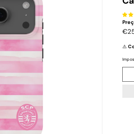
Ca
Preç
Pre
€2
nor
⚠️
Co
Impos