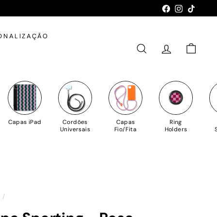
Facebook
Instagram
TikTok
ONALIZAÇÃO
PESQUISAR
CONTA
CARRIN
Capas iPad
Cordões
Capas
Ring
Universais
Fio/Fita
Holders
o
/