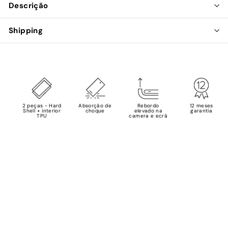
Descrição
Shipping
2 peças - Hard
Absorção de
Rebordo
12 meses
Shell + interior
choque
elevado na
garantia
TPU
camera e ecrã