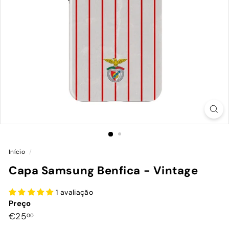
Início
/
Capa Samsung Benfica - Vintage
1 avaliação
Preço
Preço
€25,00
€25
00