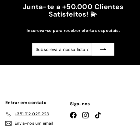
Junta-te a +50.000 Clientes
Satisfeitos! 💫
Inscreva-se para receber ofertas especiais.
Subscreva
Subscrever
a
nossa
lista
de
emails
Entrar em contato
Siga-nos
+351 912 029 223
Facebook
Instagram
TikTok
Envia-nos um email