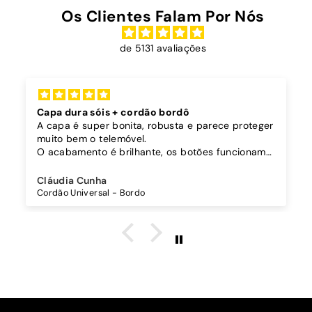
Os Clientes Falam Por Nós
de 5131 avaliações
Capa dura sóis + cordão bordô
A capa é super bonita, robusta e parece proteger
muito bem o telemóvel.
O acabamento é brilhante, os botões funcionam
bem.
Comprei também um cordão à parte para
Cláudia Cunha
pendurar o telemóvel e como a capa é dura o
Cordão Universal - Bordo
cordão fica bem preso!
O cordão é bastante comprido e ajustável, o que
é top, eu não uso no máximo e ele passa me a
cintura.
A cor bordô combinou na perfeição com os sóis
mais escuros da minha capa.
Recomendo!!