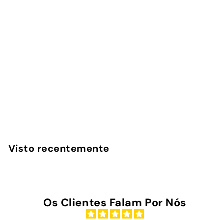
Capa Samsung
Benfica - Heritage
InstaCase
€
€25
00
2
5
,
Visto recentemente
0
0
Os Clientes Falam Por Nós