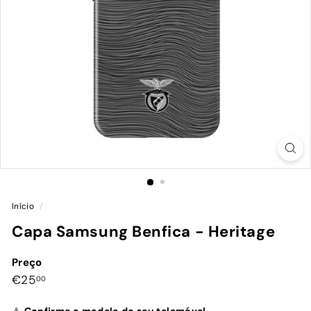
Início
/
Capa Samsung Benfica - Heritage
Preço
Preço
€25,00
€25
00
normal