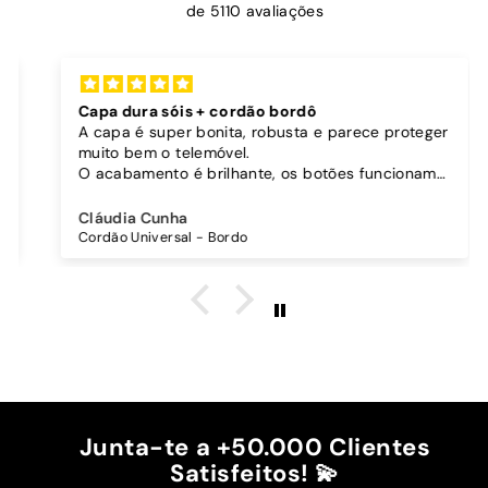
de 5110 avaliações
Capa dura sóis + cordão bordô
A capa é super bonita, robusta e parece proteger
muito bem o telemóvel.
O acabamento é brilhante, os botões funcionam
bem.
Comprei também um cordão à parte para
Cláudia Cunha
pendurar o telemóvel e como a capa é dura o
Cordão Universal - Bordo
cordão fica bem preso!
O cordão é bastante comprido e ajustável, o que
é top, eu não uso no máximo e ele passa me a
cintura.
A cor bordô combinou na perfeição com os sóis
mais escuros da minha capa.
Recomendo!!
Junta-te a +50.000 Clientes
Satisfeitos! 💫