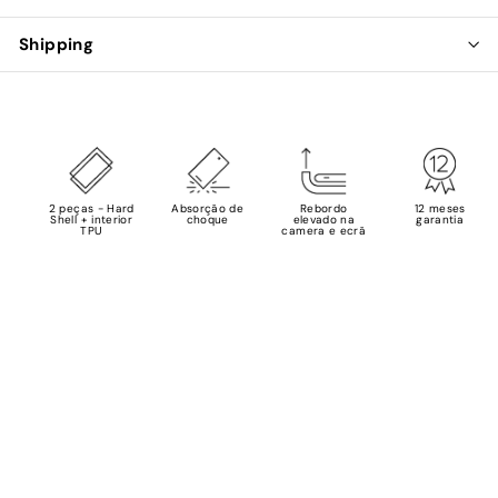
Shipping
2 peças - Hard
Absorção de
Rebordo
12 meses
Shell + interior
choque
elevado na
garantia
TPU
camera e ecrã