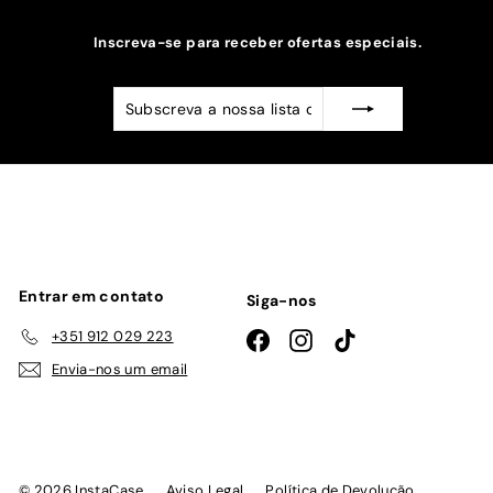
Inscreva-se para receber ofertas especiais.
Subscreva
Subscrever
a
nossa
lista
de
emails
Entrar em contato
Siga-nos
+351 912 029 223
Facebook
Instagram
TikTok
Envia-nos um email
© 2026 InstaCase
Aviso Legal
Política de Devolução