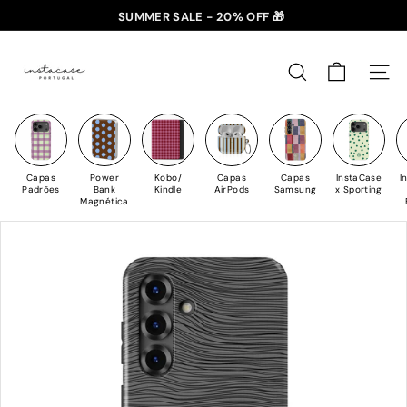
Saltar
SUMMER SALE - 20% OFF 🎁
para
✈️ PORTES GRÁTIS: +35€ 🇵🇹🇪🇸 | +50€ 🇪🇺
slideshow
I
o
pausa
n
Conteúdo
PESQUISAR
NAV
s
t
a
C
Capas
Power
Kobo/
Capas
Capas
InstaCase
I
a
Padrões
Bank
Kindle
AirPods
Samsung
x Sporting
Magnética
s
e