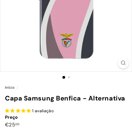
Início
/
Capa Samsung Benfica - Alternativa
1 avaliação
Preço
Preço
€25,00
€25
00