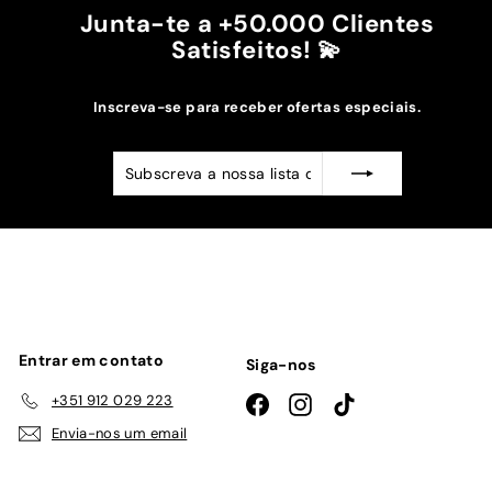
Junta-te a +50.000 Clientes
Satisfeitos! 💫
Inscreva-se para receber ofertas especiais.
Subscreva
Subscrever
a
nossa
lista
de
emails
Entrar em contato
Siga-nos
+351 912 029 223
Facebook
Instagram
TikTok
Envia-nos um email