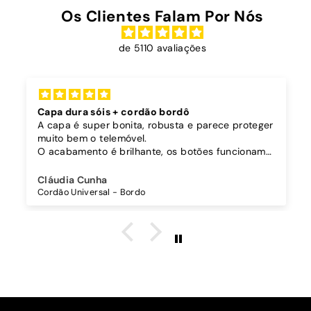
Os Clientes Falam Por Nós
de 5110 avaliações
Capa dura sóis + cordão bordô
A capa é super bonita, robusta e parece proteger
muito bem o telemóvel.
O acabamento é brilhante, os botões funcionam
bem.
Comprei também um cordão à parte para
Cláudia Cunha
pendurar o telemóvel e como a capa é dura o
Cordão Universal - Bordo
cordão fica bem preso!
O cordão é bastante comprido e ajustável, o que
é top, eu não uso no máximo e ele passa me a
cintura.
A cor bordô combinou na perfeição com os sóis
mais escuros da minha capa.
Recomendo!!