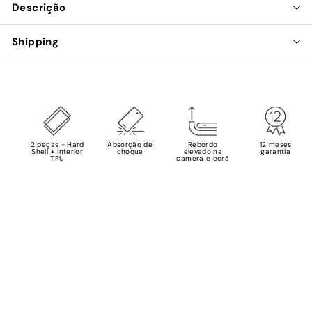
Descrição
Shipping
2 peças - Hard
Absorção de
Rebordo
12 meses
Shell + interior
choque
elevado na
garantia
TPU
camera e ecrã