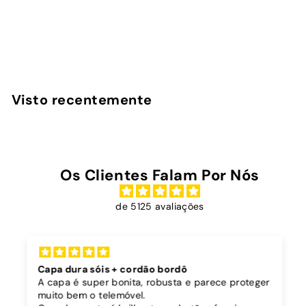
avaliações
InstaCase
€
€26
90
2
6
,
Visto recentemente
9
0
Os Clientes Falam Por Nós
de 5125 avaliações
Capa dura sóis + cordão bordô
A capa é super bonita, robusta e parece proteger
muito bem o telemóvel.