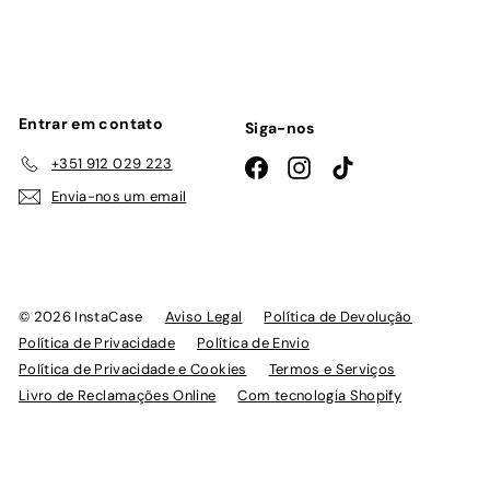
lista
de
emails
Entrar em contato
Siga-nos
+351 912 029 223
Facebook
Instagram
TikTok
Envia-nos um email
© 2026 InstaCase
Aviso Legal
Política de Devolução
Política de Privacidade
Política de Envio
Política de Privacidade e Cookies
Termos e Serviços
Livro de Reclamações Online
Com tecnologia Shopify