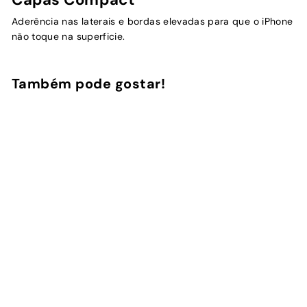
Aderência nas laterais e bordas elevadas para que o iPhone
não toque na superficie.
Também pode gostar!
Adicionar ao Carrinho de Compras
Capa Premium Glossy
Initials Nude
2