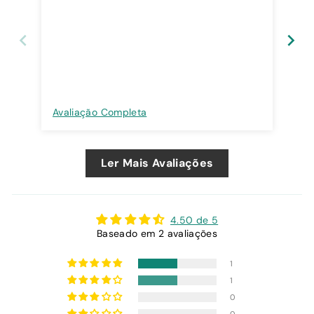
dev
evi
Avaliação Completa
Ava
Ler Mais Avaliações
4.50 de 5
Baseado em 2 avaliações
1
1
0
0