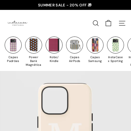
Saltar
SUMMER SALE - 20% OFF 🎁
✈️ PORTES GRÁTIS: +35€ 🇵🇹🇪🇸 | +50€ 🇪🇺
para
slideshow
I
o
pausa
n
Conteúdo
PESQUISAR
NAV
s
t
a
C
Capas
Power
Kobo/
Capas
Capas
InstaCase
I
a
Padrões
Bank
Kindle
AirPods
Samsung
x Sporting
Magnética
s
e