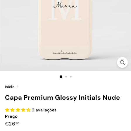
Início
/
Capa Premium Glossy Initials Nude
2 avaliações
Preço
Preço
€26,90
€26
90