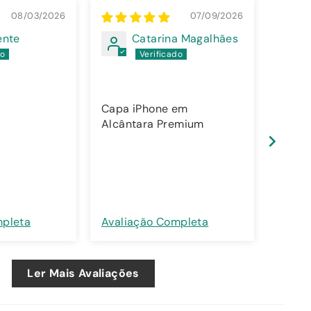
08/03/2026
07/09/2026
ente
Catarina Magalhães
Capa iPhone em
Capa 
Alcântara Premium
Alcân
mpleta
Avaliação Completa
Avali
Ler Mais Avaliações