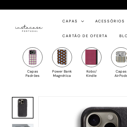
Saltar
para
I
o
CAPAS
ACESSÓRIOS
n
Conteúdo
s
CARTÃO DE OFERTA
BL
t
a
C
a
s
Capas
Power Bank
Kobo/
Capas
e
Padrões
Magnética
Kindle
AirPod