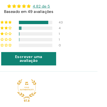
4.82 de 5
Baseado em 49 avaliações
43
4
1
1
0
Escrever uma
avaliação
97.8