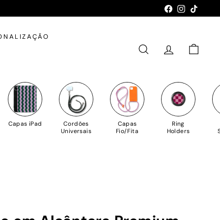
Facebook
Instagram
TikTok
ONALIZAÇÃO
PESQUISAR
CONTA
CARRIN
Capas iPad
Cordões
Capas
Ring
Universais
Fio/Fita
Holders