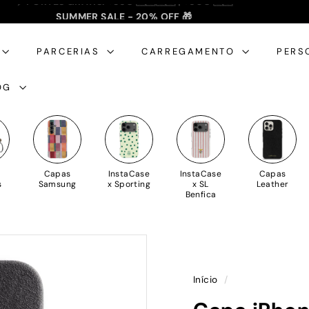
SUMMER SALE - 20% OFF 🎁
✈️ PORTES GRÁTIS: +35€ 🇵🇹🇪🇸 | +50€ 🇪🇺
slideshow
pausa
PARCERIAS
CARREGAMENTO
PERS
OG
Capas
InstaCase
InstaCase
Capas
s
Samsung
x Sporting
x SL
Leather
Benfica
Início
/