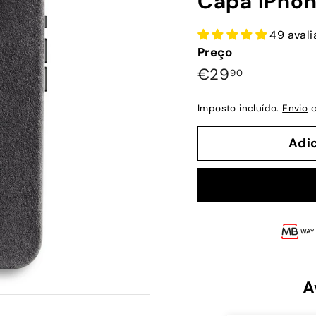
Capa iPhon
49 aval
Preço
Preço
€29,90
€29
90
normal
Imposto incluído.
Envio
c
Adi
A