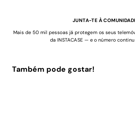
JUNTA-TE À COMUNIDAD
Mais de 50 mil pessoas já protegem os seus telem
da INSTACASE — e o número continua
Também pode gostar!
C
o
m
A
p
d
r
i
a
c
r
i
á