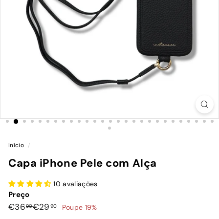
Início
/
Capa iPhone Pele com Alça
10 avaliações
Preço
Preço
Preço
€36,90
€29,90
€36
€29
90
90
Poupe 19%