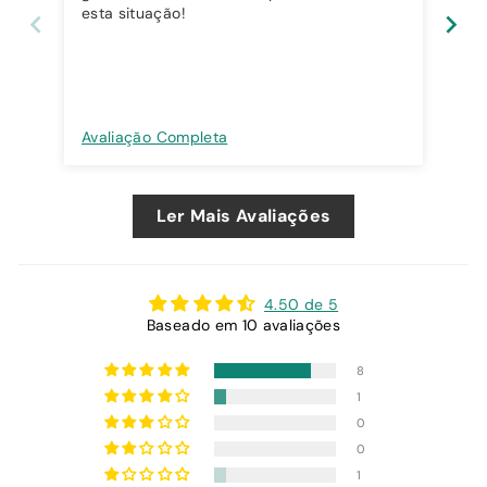
esta situação!
Avaliação Completa
Ava
Ler Mais Avaliações
4.50 de 5
Baseado em 10 avaliações
8
1
0
0
1