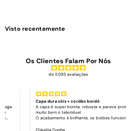
r
r
3
2
Poupe 19%
e
e
6
9
,
ç
ç
,
9
o
o
9
0
Visto recentemente
d
n
0
e
o
s
r
a
m
l
a
Os Clientes Falam Por Nós
d
l
o
de 5093 avaliações
Capa dura sóis + cordão bordô
A capa é super bonita, robusta e parece proteger
muito bem o telemóvel.
O acabamento é brilhante, os botões funcionam
bem.
Comprei também um cordão à parte para
Cláudia Cunha