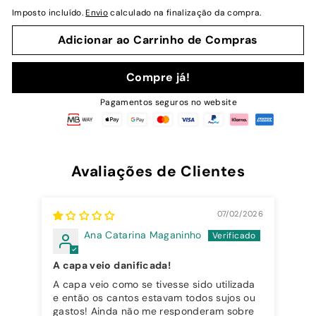
normal
de
Imposto incluído.
Envio
calculado na finalização da compra.
saldo
Adicionar ao Carrinho de Compras
Compre já!
Pagamentos seguros no website
Avaliações de Clientes
07/02/2026
Ana Catarina Maganinho
A capa veio danificada!
A capa veio como se tivesse sido utilizada
The
e então os cantos estavam todos sujos ou
gastos! Ainda não me responderam sobre