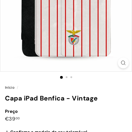
Início
/
Capa iPad Benfica - Vintage
Preço
Preço
€39,00
€39
00
normal