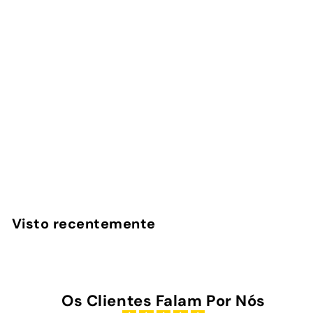
Capa iPad Benfica -
Vintage
InstaCase
€
€39
00
3
9
,
Visto recentemente
0
0
Os Clientes Falam Por Nós