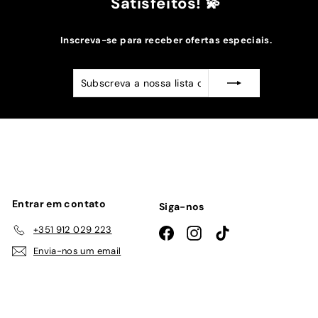
Satisfeitos! 💫
Inscreva-se para receber ofertas especiais.
Subscreva
Subscrever
a
nossa
lista
de
emails
Entrar em contato
Siga-nos
+351 912 029 223
Facebook
Instagram
TikTok
Envia-nos um email