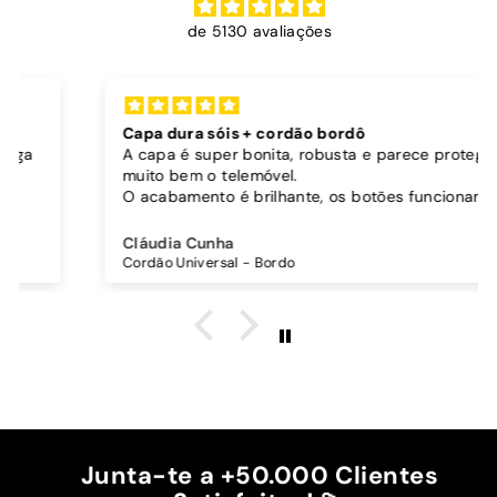
de 5130 avaliações
Capa dura sóis + cordão bordô
A capa é super bonita, robusta e parece proteger
muito bem o telemóvel.
O acabamento é brilhante, os botões funcionam
bem.
Comprei também um cordão à parte para
Cláudia Cunha
pendurar o telemóvel e como a capa é dura o
Cordão Universal - Bordo
cordão fica bem preso!
O cordão é bastante comprido e ajustável, o que
é top, eu não uso no máximo e ele passa me a
cintura.
A cor bordô combinou na perfeição com os sóis
mais escuros da minha capa.
Recomendo!!
Junta-te a +50.000 Clientes