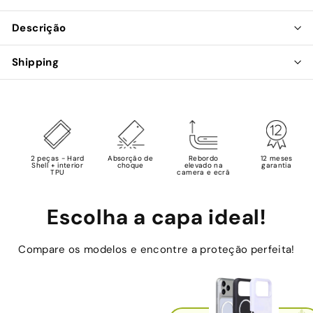
Descrição
Shipping
2 peças - Hard
Absorção de
Rebordo
12 meses
Shell + interior
choque
elevado na
garantia
TPU
camera e ecrã
Escolha a capa ideal!
Compare os modelos e encontre a proteção perfeita!