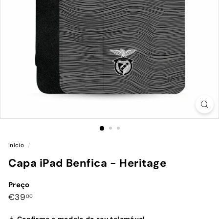
Início
/
Capa iPad Benfica - Heritage
Preço
Preço
€39,00
€39
00
normal