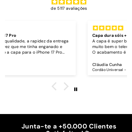
de 5117 avaliações
Capa dura sóis + cordão bordô
A capa é super bonita, robusta e parece proteger
muito bem o telemóvel.
O acabamento é brilhante, os botões funcionam
bem.
Comprei também um cordão à parte para
Cláudia Cunha
pendurar o telemóvel e como a capa é dura o
Cordão Universal - Bordo
cordão fica bem preso!
O cordão é bastante comprido e ajustável, o que
é top, eu não uso no máximo e ele passa me a
cintura.
A cor bordô combinou na perfeição com os sóis
mais escuros da minha capa.
Recomendo!!
Junta-te a +50.000 Clientes