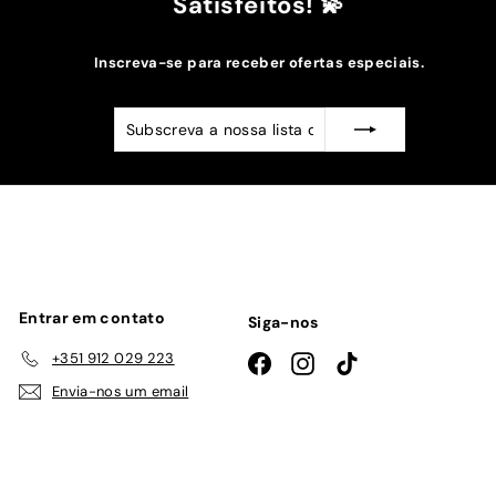
Satisfeitos! 💫
Inscreva-se para receber ofertas especiais.
Subscreva
Subscrever
a
nossa
lista
de
emails
Entrar em contato
Siga-nos
+351 912 029 223
Facebook
Instagram
TikTok
Envia-nos um email