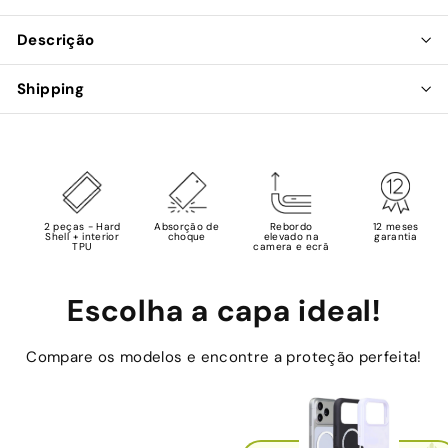
Descrição
Shipping
2 peças - Hard
Absorção de
Rebordo
12 meses
Shell + interior
choque
elevado na
garantia
TPU
camera e ecrã
Escolha a capa ideal!
Compare os modelos e encontre a proteção perfeita!