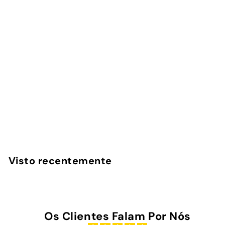
Capa iPad Benfica -
Heritage
InstaCase
€
€39
00
3
9
,
Visto recentemente
0
0
Os Clientes Falam Por Nós