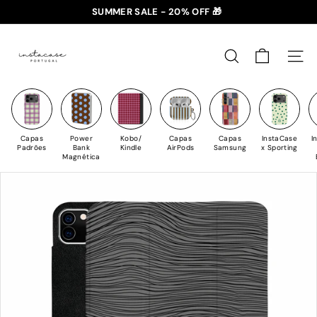
Saltar
SUMMER SALE - 20% OFF 🎁
para
✈️ PORTES GRÁTIS: +35€ 🇵🇹🇪🇸 | +50€ 🇪🇺
slideshow
I
o
pausa
n
Conteúdo
PESQUISAR
NAV
s
t
a
C
Capas
Power
Kobo/
Capas
Capas
InstaCase
I
a
Padrões
Bank
Kindle
AirPods
Samsung
x Sporting
Magnética
s
e