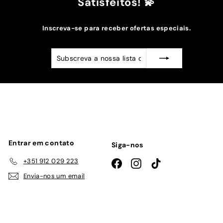
Satisfeitos! 💫
Inscreva-se para receber ofertas especiais.
Subscreva
Subscrever
a
nossa
lista
de
emails
Entrar em contato
Siga-nos
+351 912 029 223
Facebook
Instagram
TikTok
Envia-nos um email