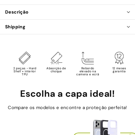
Descrição
Shipping
2 peças - Hard
Absorção de
Rebordo
12 meses
Shell + interior
choque
elevado na
garantia
TPU
camera e ecrã
Escolha a capa ideal!
Compare os modelos e encontre a proteção perfeita!