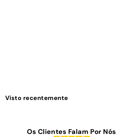
Capa iPad Benfica -
1904
InstaCase
€
€39
00
3
9
,
Visto recentemente
0
0
Os Clientes Falam Por Nós