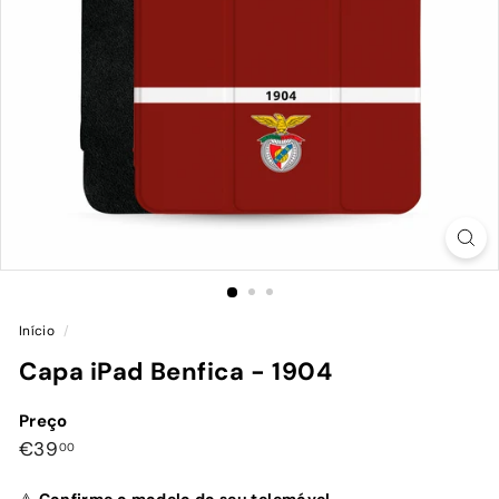
Início
/
Capa iPad Benfica - 1904
Preço
Preço
€39,00
€39
00
normal