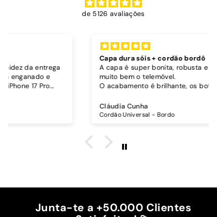
de 5126 avaliações
Capa dura sóis + cordão bordô
A capa é super bonita, robusta e parece proteger
muito bem o telemóvel.
O acabamento é brilhante, os botões funcionam
bem.
Comprei também um cordão à parte para
Cláudia Cunha
pendurar o telemóvel e como a capa é dura o
Cordão Universal - Bordo
cordão fica bem preso!
O cordão é bastante comprido e ajustável, o que
é top, eu não uso no máximo e ele passa me a
cintura.
A cor bordô combinou na perfeição com os sóis
mais escuros da minha capa.
Recomendo!!
Junta-te a +50.000 Clientes