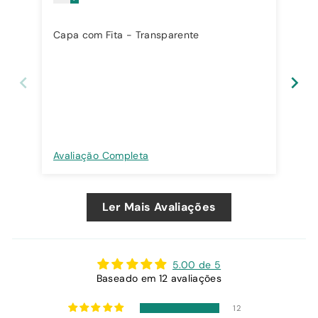
Capa com Fita - Transparente
Cap
Avaliação Completa
Ava
Ler Mais Avaliações
5.00 de 5
Baseado em 12 avaliações
12