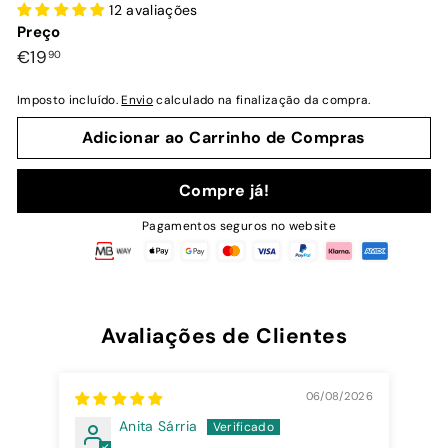
12 avaliações
Preço
Preço
€19,90
€19
90
normal
Imposto incluído.
Envio
calculado na finalização da compra.
Adicionar ao Carrinho de Compras
Compre já!
Pagamentos seguros no website
Avaliações de Clientes
06/08/2026
Anita Sárria