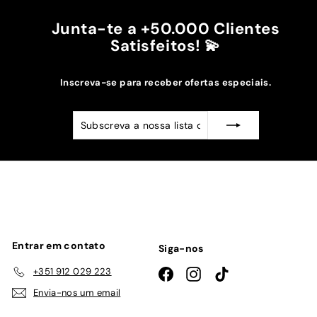
Junta-te a +50.000 Clientes
Satisfeitos! 💫
Inscreva-se para receber ofertas especiais.
Subscreva
Subscrever
a
nossa
lista
de
emails
Entrar em contato
Siga-nos
+351 912 029 223
Facebook
Instagram
TikTok
Envia-nos um email