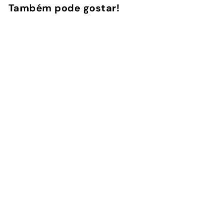
Também pode gostar!
Adicionar ao Carrinho de Compras
Capa com Fio Fino -
Preto
12
avaliações
InstaCase
€
€19
90
1