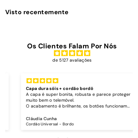
9
,
Visto recentemente
9
0
Os Clientes Falam Por Nós
de 5127 avaliações
Capa dura sóis + cordão bordô
A capa é super bonita, robusta e parece proteger
muito bem o telemóvel.
O acabamento é brilhante, os botões funcionam
bem.
Comprei também um cordão à parte para
Cláudia Cunha
pendurar o telemóvel e como a capa é dura o
Cordão Universal - Bordo
cordão fica bem preso!
O cordão é bastante comprido e ajustável, o que