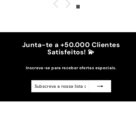
é top, eu não uso no máximo e ele passa me a
cintura.
A cor bordô combinou na perfeição com os sóis
mais escuros da minha capa.
Recomendo!!
Junta-te a +50.000 Clientes
Satisfeitos! 💫
Inscreva-se para receber ofertas especiais.
Subscreva
Subscrever
a
nossa
lista
de
emails