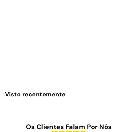
Capa Benfica - Vichy
SLB
InstaCase
€
€25
00
2
5
,
Visto recentemente
0
0
Os Clientes Falam Por Nós