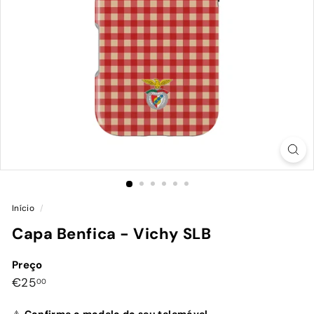
Início
/
Capa Benfica - Vichy SLB
Preço
Preço
€25,00
€25
00
normal