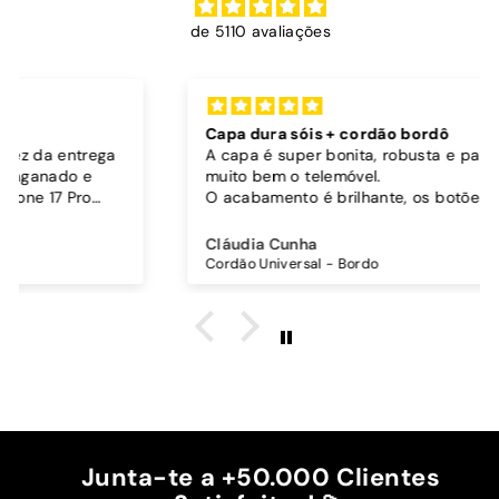
de 5110 avaliações
Capa dura sóis + cordão bordô
A capa é super bonita, robusta e parece proteger
muito bem o telemóvel.
O acabamento é brilhante, os botões funcionam
bem.
Comprei também um cordão à parte para
Cláudia Cunha
pendurar o telemóvel e como a capa é dura o
Cordão Universal - Bordo
cordão fica bem preso!
O cordão é bastante comprido e ajustável, o que
é top, eu não uso no máximo e ele passa me a
cintura.
A cor bordô combinou na perfeição com os sóis
mais escuros da minha capa.
Recomendo!!
Junta-te a +50.000 Clientes