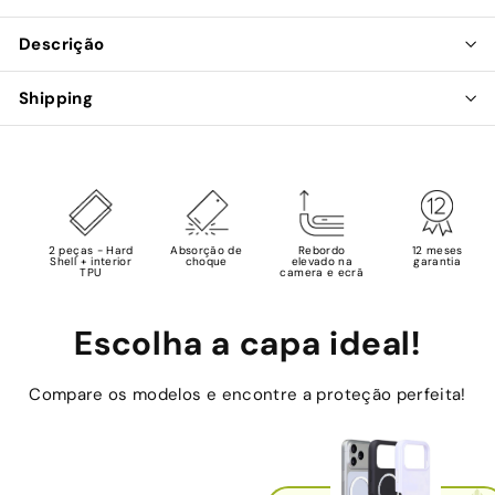
Descrição
Shipping
2 peças - Hard
Absorção de
Rebordo
12 meses
Shell + interior
choque
elevado na
garantia
TPU
camera e ecrã
Escolha a capa ideal!
Compare os modelos e encontre a proteção perfeita!