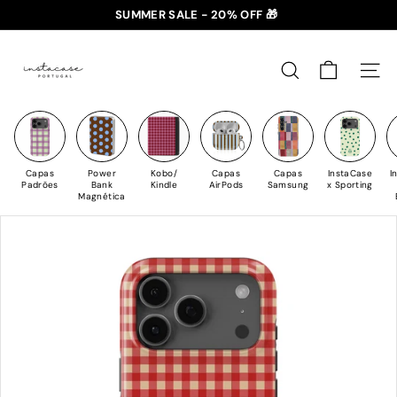
Saltar
SUMMER SALE - 20% OFF 🎁
para
✈️ PORTES GRÁTIS: +35€ 🇵🇹🇪🇸 | +50€ 🇪🇺
slideshow
I
o
pausa
n
Conteúdo
PESQUISAR
NAV
s
t
a
C
Capas
Power
Kobo/
Capas
Capas
InstaCase
I
a
Padrões
Bank
Kindle
AirPods
Samsung
x Sporting
Magnética
s
e