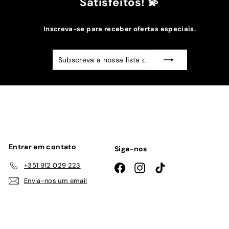
Satisfeitos! 💫
Inscreva-se para receber ofertas especiais.
Subscreva
Subscrever
a
nossa
lista
de
emails
Entrar em contato
Siga-nos
+351 912 029 223
Facebook
Instagram
TikTok
Envia-nos um email