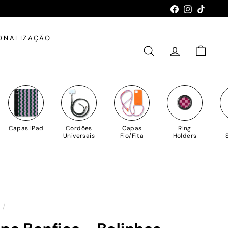
Facebook
Instagram
TikTok
ONALIZAÇÃO
PESQUISAR
CONTA
CARRIN
Capas iPad
Cordões
Capas
Ring
Universais
Fio/Fita
Holders
o
/