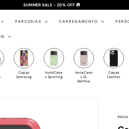
SUMMER SALE - 20% OFF 🎁
✈️ PORTES GRÁTIS: +35€ 🇵🇹🇪🇸 | +50€ 🇪🇺
slideshow
pausa
PARCERIAS
CARREGAMENTO
PERS
OG
Capas
InstaCase
InstaCase
Capas
s
Samsung
x Sporting
x SL
Leather
Benfica
Iníci