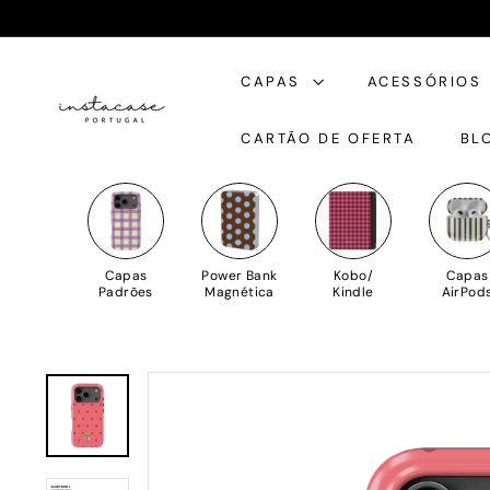
Saltar
para
I
o
CAPAS
ACESSÓRIOS
n
Conteúdo
s
CARTÃO DE OFERTA
BL
t
a
C
a
s
Capas
Power Bank
Kobo/
Capas
e
Padrões
Magnética
Kindle
AirPod