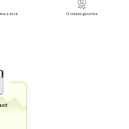
era e ecrã
12 meses garantia
act