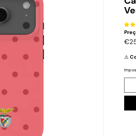
Ca
Ve
Preç
Pre
€2
nor
⚠️
Co
Impos