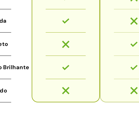
da
eto
 Brilhante
udo