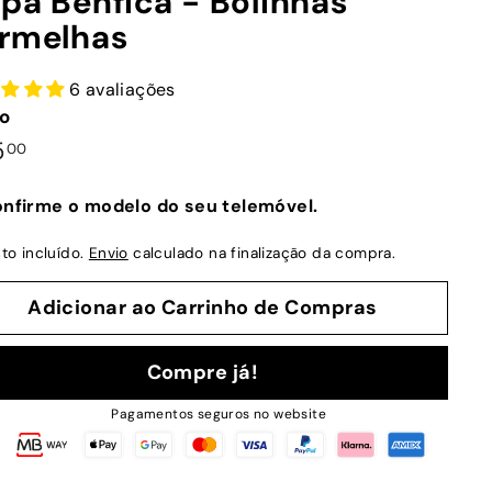
pa Benfica - Bolinhas
rmelhas
6 avaliações
o
ço
€25,00
5
00
mal
nfirme o modelo do seu telemóvel.
to incluído.
Envio
calculado na finalização da compra.
Adicionar ao Carrinho de Compras
Compre já!
Pagamentos seguros no website