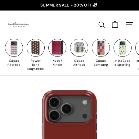
Saltar
SUMMER SALE - 20% OFF 🎁
para
✈️ PORTES GRÁTIS: +35€ 🇵🇹🇪🇸 | +50€ 🇪🇺
slideshow
I
o
pausa
n
Conteúdo
PESQUISAR
NAV
s
t
a
C
Capas
Power
Kobo/
Capas
Capas
InstaCase
I
a
Padrões
Bank
Kindle
AirPods
Samsung
x Sporting
Magnética
s
e