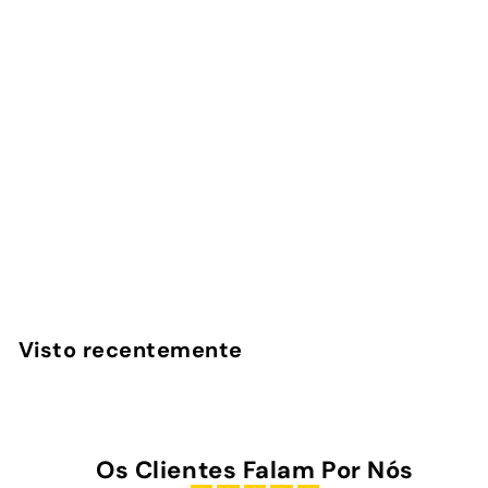
Capa Benfica - 1904
2
avaliações
InstaCase
€
€25
00
2
5
,
Visto recentemente
0
0
Os Clientes Falam Por Nós