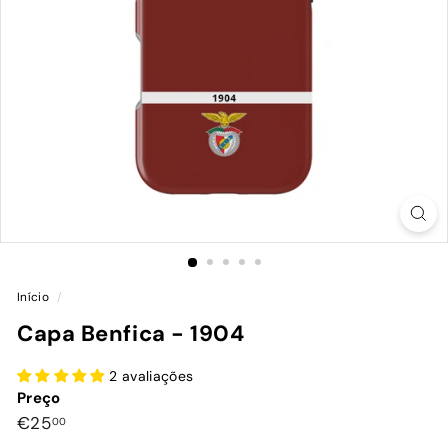
Início
/
Capa Benfica - 1904
2 avaliações
Preço
Preço
€25,00
€25
00