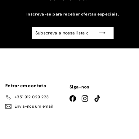
Inscreva-se para receber ofertas especiais.
Subscreva
Subscrever
a
nossa
lista
de
emails
Entrar em contato
Siga-nos
+351 912 029 223
Facebook
Instagram
TikTok
Envia-nos um email