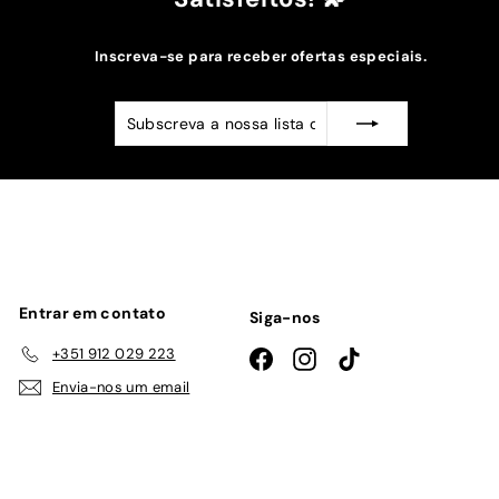
Inscreva-se para receber ofertas especiais.
Subscreva
Subscrever
a
nossa
lista
de
emails
Entrar em contato
Siga-nos
+351 912 029 223
Facebook
Instagram
TikTok
Envia-nos um email