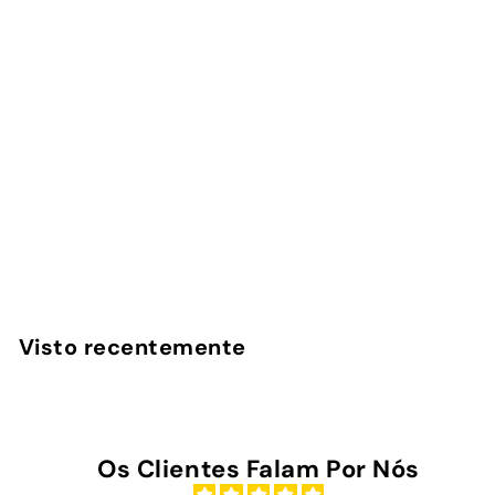
Capa AirPods Benfica
- Bolinhas Vermelhas
InstaCase
€
€19
00
1
9
,
Visto recentemente
0
0
Os Clientes Falam Por Nós