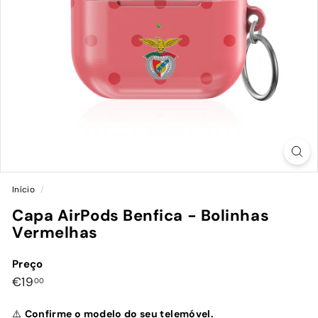
Início
/
Capa AirPods Benfica - Bolinhas
Vermelhas
Preço
Preço
€19,00
€19
00
normal
⚠️
Confirme o modelo do seu telemóvel.