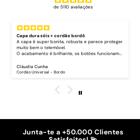
de 5110 avaliações
Capa dura sóis + cordão bordô
A capa é super bonita, robusta e parece proteger
muito bem o telemóvel.
O acabamento é brilhante, os botões funcionam
bem.
Comprei também um cordão à parte para
Cláudia Cunha
pendurar o telemóvel e como a capa é dura o
Cordão Universal - Bordo
cordão fica bem preso!
O cordão é bastante comprido e ajustável, o que
é top, eu não uso no máximo e ele passa me a
cintura.
A cor bordô combinou na perfeição com os sóis
mais escuros da minha capa.
Recomendo!!
Junta-te a +50.000 Clientes
Satisfeitos! 💫