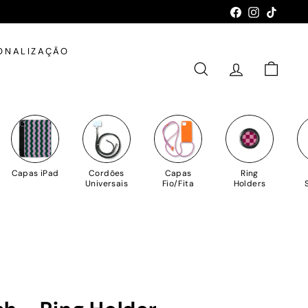
Facebook
Instagram
TikTok
ONALIZAÇÃO
PESQUISAR
CONTA
CARRIN
Capas iPad
Cordões
Capas
Ring
Universais
Fio/Fita
Holders