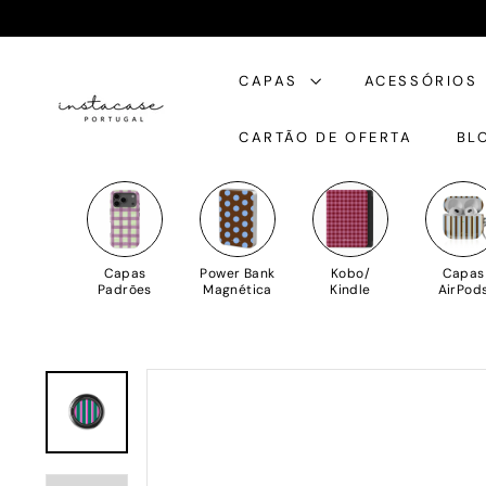
Saltar
para
I
o
CAPAS
ACESSÓRIOS
n
Conteúdo
s
CARTÃO DE OFERTA
BL
t
a
C
a
s
Capas
Power Bank
Kobo/
Capas
e
Padrões
Magnética
Kindle
AirPod