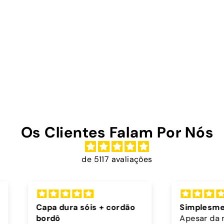
Os Clientes Falam Por Nós
de 5117 avaliações
rdão
Simplesmente incriveis
Exce
Apesar da minha capa ter
Muito