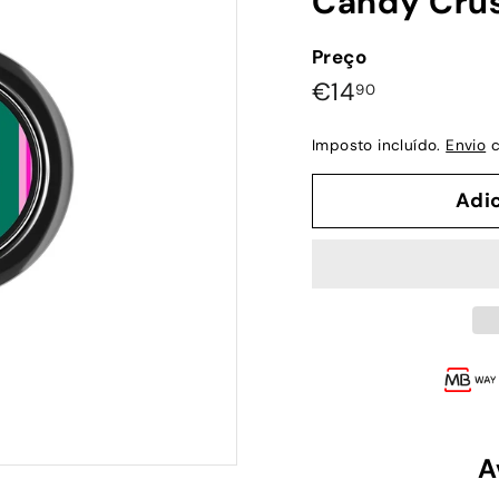
Candy Crus
Preço
Preço
€14,90
€14
90
normal
Imposto incluído.
Envio
c
Adi
A