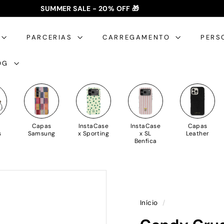
SUMMER SALE - 20% OFF 🎁
✈️ PORTES GRÁTIS: +35€ 🇵🇹🇪🇸 | +50€ 🇪🇺
slideshow
pausa
PARCERIAS
CARREGAMENTO
PERS
OG
Capas
InstaCase
InstaCase
Capas
s
Samsung
x Sporting
x SL
Leather
Benfica
Início
/