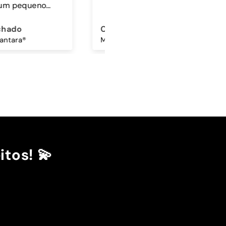
ina Amorim
Sandra Antunes
Mocha Sky - Capa Samsung Premium Glossy
Cordão Universal - Bordo
itos! 💫