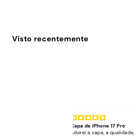
n
€
€14
90
h
1
o
d
4
e
,
C
o
9
Visto recentemente
m
0
p
r
a
s
apa de iPhone 17 Pro
Capa dura sóis + co
orei a capa, a qualidade,
bordô