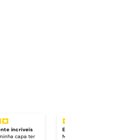
lente
Cordão
 bonita 🤎🩵
A cor do cordão é linda