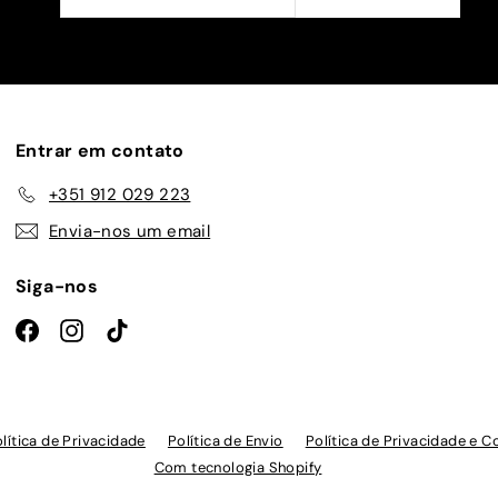
a
nossa
lista
de
emails
Entrar em contato
+351 912 029 223
Envia-nos um email
Siga-nos
Facebook
Instagram
TikTok
lítica de Privacidade
Política de Envio
Política de Privacidade e C
Com tecnologia Shopify