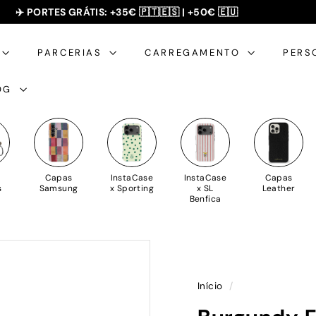
SUMMER SALE - 20% OFF 🎁
✈️ PORTES GRÁTIS: +35€ 🇵🇹🇪🇸 | +50€ 🇪🇺
slideshow
pausa
PARCERIAS
CARREGAMENTO
PERS
OG
Capas
InstaCase
InstaCase
Capas
s
Samsung
x Sporting
x SL
Leather
Benfica
Início
/