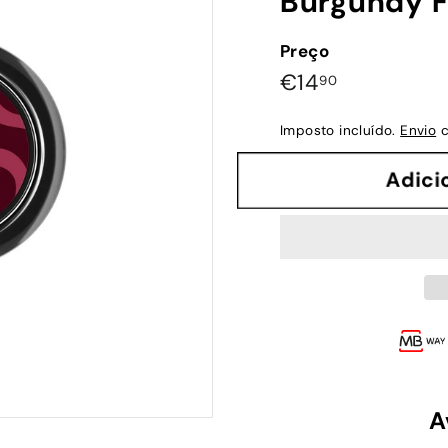
Burgundy F
Preço
Preço
€14,90
€14
90
normal
Imposto incluído.
Envio
c
Adi
A