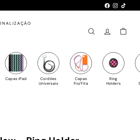
Facebook
Instagram
TikTok
ONALIZAÇÃO
PESQUISAR
CONTA
CARRIN
Capas iPad
Cordões
Capas
Ring
Universais
Fio/Fita
Holders