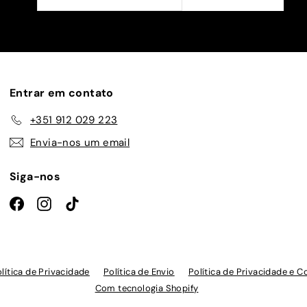
a
nossa
lista
de
emails
Entrar em contato
+351 912 029 223
Envia-nos um email
Siga-nos
Facebook
Instagram
TikTok
lítica de Privacidade
Política de Envio
Política de Privacidade e C
Com tecnologia Shopify