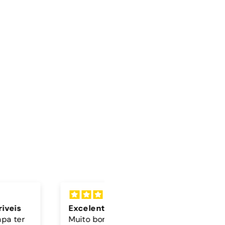
lente
Cordão
 bonita 🤎🩵
A cor do cordão é linda