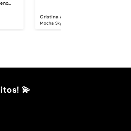
ina Amorim
Sandra Antunes
Mocha Sky - Capa Samsung Premium Glossy
Cordão Universal - Bordo
itos! 💫