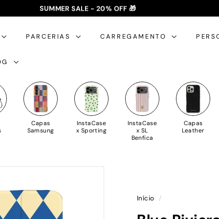
SUMMER SALE - 20% OFF 🎁
✈️ PORTES GRÁTIS: +35€ 🇵🇹🇪🇸 | +50€ 🇪🇺
slideshow
pausa
PARCERIAS
CARREGAMENTO
PERS
OG
Capas
InstaCase
InstaCase
Capas
s
Samsung
x Sporting
x SL
Leather
Benfica
Início
/