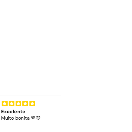
lente
Cordão
 bonita 🤎🩵
A cor do cordão é linda