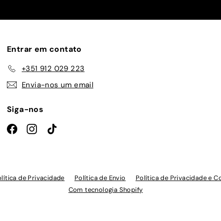
lista
de
emails
Entrar em contato
+351 912 029 223
Envia-nos um email
Siga-nos
Facebook
Instagram
TikTok
lítica de Privacidade
Política de Envio
Política de Privacidade e C
Com tecnologia Shopify