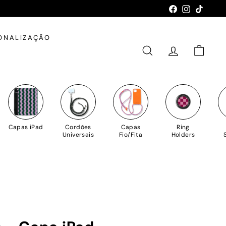
Facebook
Instagram
TikTok
ONALIZAÇÃO
PESQUISAR
CONTA
CARRIN
Capas iPad
Cordões
Capas
Ring
Universais
Fio/Fita
Holders