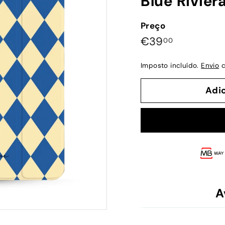
Blue Rivier
Preço
Preço
€39,00
€39
00
normal
Imposto incluído.
Envio
c
Adi
A