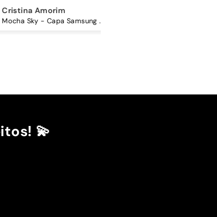
ina Amorim
Sandra Antunes
Mocha Sky - Capa Samsung Premium Glossy
Cordão Universal - Bordo
itos! 💫