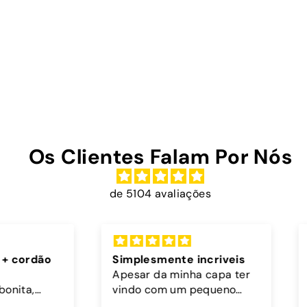
Os Clientes Falam Por Nós
de 5104 avaliações
rdão
Simplesmente incriveis
Exce
Apesar da minha capa ter
Muito
,
vindo com um pequeno
teger
defeito, no mesmo dia em