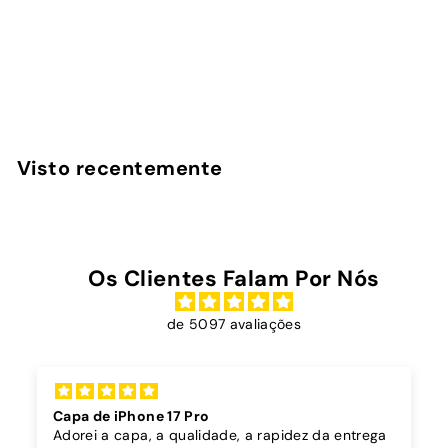
Bem me quer - Capa
iPad
InstaCase
€
€39
00
3
9
,
Visto recentemente
0
0
Os Clientes Falam Por Nós
de 5097 avaliações
Capa dura sóis + cordão bordô
A capa é super bonita, robusta e parece proteg