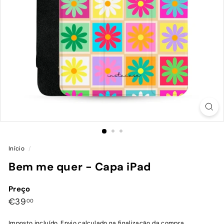
Início
/
Bem me quer - Capa iPad
Preço
Preço
€39,00
€39
00
normal
Imposto incluído.
Envio
calculado na finalização da compra.