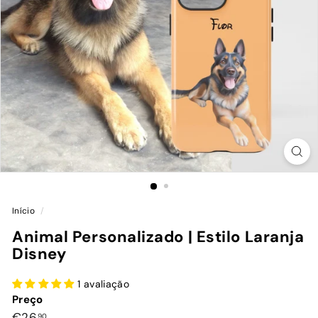
Início
/
Animal Personalizado | Estilo Laranja
Disney
1 avaliação
Preço
Preço
€26,90
€26
90