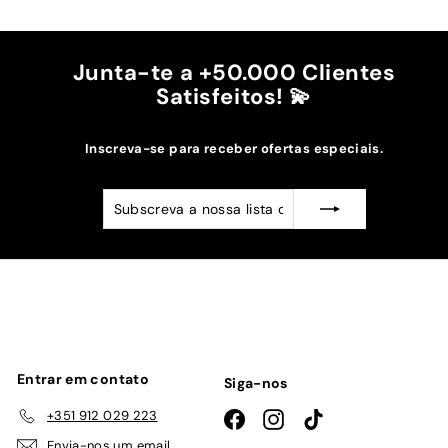
Recomendo!!
Junta-te a +50.000 Clientes
Satisfeitos! 💫
Inscreva-se para receber ofertas especiais.
Subscreva
Subscrever
a
nossa
lista
de
emails
Entrar em contato
Siga-nos
+351 912 029 223
Facebook
Instagram
TikTok
Envia-nos um email