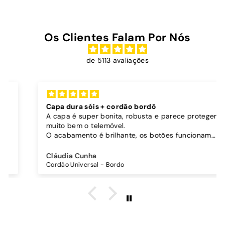
0
Os Clientes Falam Por Nós
de 5113 avaliações
Capa dura sóis + cordão bordô
A capa é super bonita, robusta e parece proteger
muito bem o telemóvel.
O acabamento é brilhante, os botões funcionam
bem.
Comprei também um cordão à parte para
Cláudia Cunha
pendurar o telemóvel e como a capa é dura o
Cordão Universal - Bordo
cordão fica bem preso!
O cordão é bastante comprido e ajustável, o que
é top, eu não uso no máximo e ele passa me a
cintura.
A cor bordô combinou na perfeição com os sóis
mais escuros da minha capa.