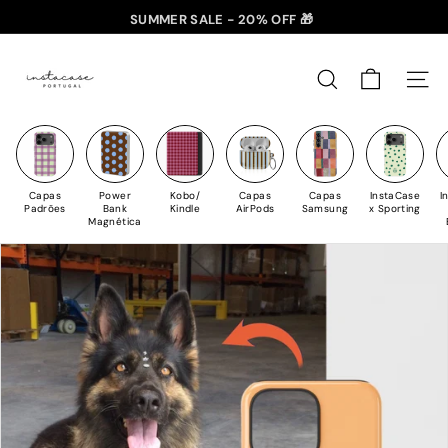
✈️ PORTES GRÁTIS: +35€ 🇵🇹🇪🇸 | +50€ 🇪🇺
Saltar
SUMMER SALE - 20% OFF 🎁
para
slideshow
I
o
pausa
n
Conteúdo
PESQUISAR
NAV
s
t
a
C
Capas
Power
Kobo/
Capas
Capas
InstaCase
I
a
Padrões
Bank
Kindle
AirPods
Samsung
x Sporting
Magnética
s
e