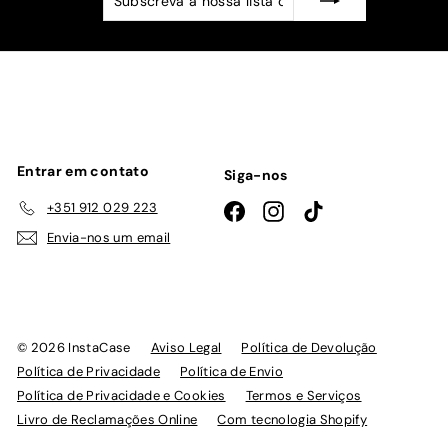
a
nossa
lista
de
emails
Entrar em contato
Siga-nos
+351 912 029 223
Facebook
Instagram
TikTok
Envia-nos um email
© 2026 InstaCase
Aviso Legal
Política de Devolução
Política de Privacidade
Política de Envio
Política de Privacidade e Cookies
Termos e Serviços
Livro de Reclamações Online
Com tecnologia Shopify