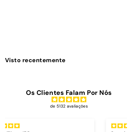
Amor, Amor - Capa
iPad
InstaCase
€
€39
00
3
9
,
Visto recentemente
0
0
Os Clientes Falam Por Nós
de 5132 avaliações