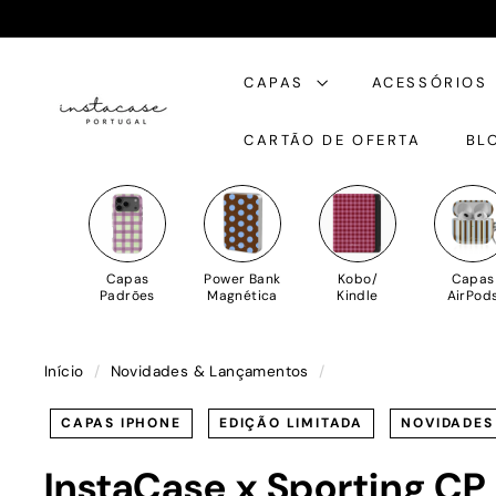
Saltar
para
I
o
CAPAS
ACESSÓRIOS
n
Conteúdo
s
CARTÃO DE OFERTA
BL
t
a
C
a
s
Capas
Power Bank
Kobo/
Capas
e
Padrões
Magnética
Kindle
AirPod
Início
/
Novidades & Lançamentos
/
CAPAS IPHONE
EDIÇÃO LIMITADA
NOVIDADES
InstaCase x Sporting CP 