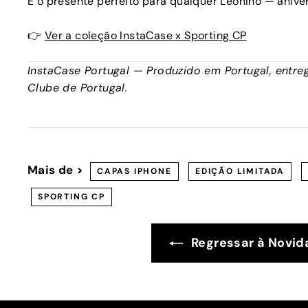
É o presente perfeito para qualquer Leonino — anive
👉
Ver a coleção InstaCase x Sporting CP
InstaCase Portugal — Produzido em Portugal, entreg
Clube de Portugal.
Mais de >
CAPAS IPHONE
EDIÇÃO LIMITADA
SPORTING CP
Regressar à Novi