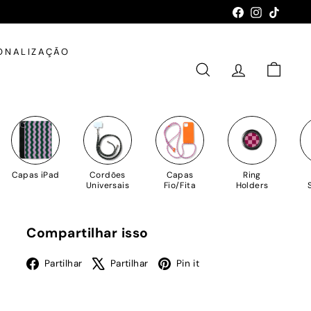
Facebook
Instagram
TikTok
ONALIZAÇÃO
PESQUISAR
CONTA
CARRIN
Capas iPad
Cordões
Capas
Ring
Universais
Fio/Fita
Holders
Compartilhar isso
Facebook
X
Pinterest
Partilhar
Partilhar
Pin it