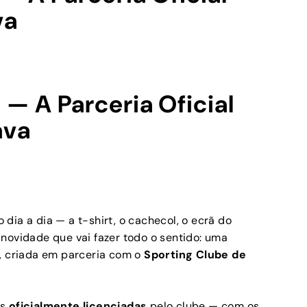
va
 — A Parceria Oficial
ava
dia a dia — a t-shirt, o cachecol, o ecrã do
novidade que vai fazer todo o sentido: uma
g, criada em parceria com o
Sporting Clube de
as
oficialmente licenciadas
pelo clube — com os