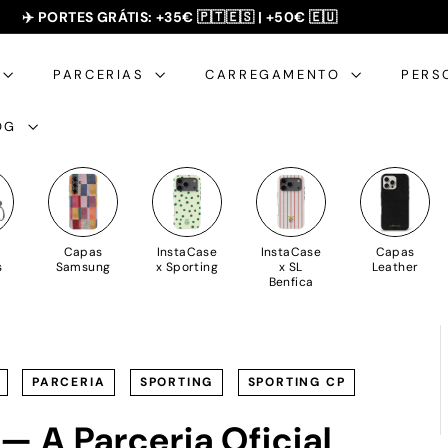
SUMMER SALE - 20% OFF 🎁
slideshow
pausa
PARCERIAS
CARREGAMENTO
PERS
OG
Capas
InstaCase
InstaCase
Capas
s
Samsung
x Sporting
x SL
Leather
Benfica
PARCERIA
SPORTING
SPORTING CP
— A Parceria Oficial