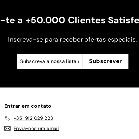
-te a +50.000 Clientes Satisfe
Inscreva-se para receber ofertas especiais.
Subscreva
Subscrever
Subscrever
a
nossa
lista
de
emails
Entrar em contato
+351 912 029 223
Envia-nos um email