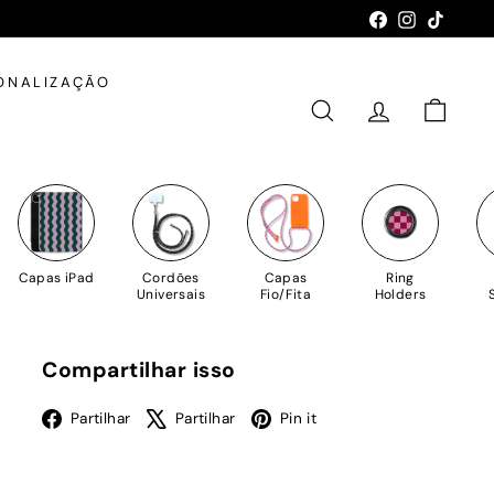
Facebook
Instagram
TikTok
ONALIZAÇÃO
PESQUISAR
CONTA
CARRIN
Capas iPad
Cordões
Capas
Ring
Universais
Fio/Fita
Holders
Compartilhar isso
Facebook
X
Pinterest
Partilhar
Partilhar
Pin it