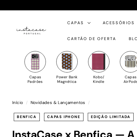
Saltar
para
I
o
CAPAS
ACESSÓRIOS
n
Conteúdo
s
CARTÃO DE OFERTA
BL
t
a
C
a
s
Capas
Power Bank
Kobo/
Capas
e
Padrões
Magnética
Kindle
AirPod
Início
/
Novidades & Lançamentos
/
BENFICA
CAPAS IPHONE
EDIÇÃO LIMITADA
InstaCase x Benfica — A 