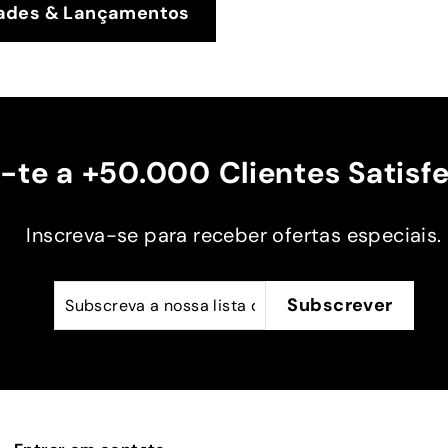
dades & Lançamentos
-te a +50.000 Clientes Satisfe
Inscreva-se para receber ofertas especiais.
Subscreva
Subscrever
Subscrever
a
nossa
lista
de
emails