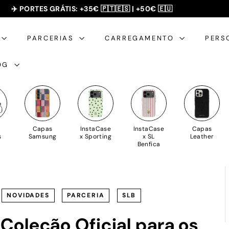
SUMMER SALE - 20% OFF 🎁
slideshow
pausa
PARCERIAS
CARREGAMENTO
PERS
OG
Capas
InstaCase
InstaCase
Capas
s
Samsung
x Sporting
x SL
Leather
Benfica
NOVIDADES
PARCERIA
SLB
Coleção Oficial para os