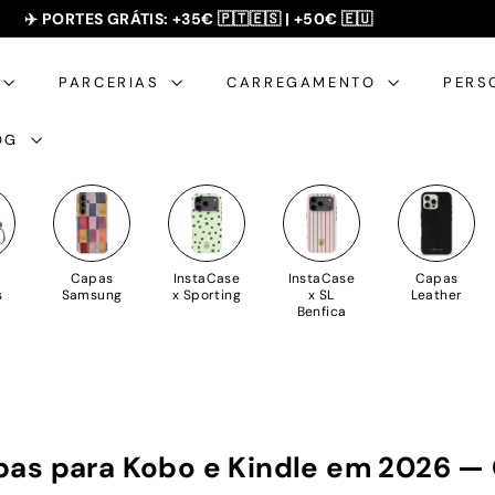
✈️ PORTES GRÁTIS: +35€ 🇵🇹🇪🇸 | +50€ 🇪🇺
slideshow
pausa
PARCERIAS
CARREGAMENTO
PERS
OG
Capas
InstaCase
InstaCase
Capas
s
Samsung
x Sporting
x SL
Leather
Benfica
pas para Kobo e Kindle em 2026 —