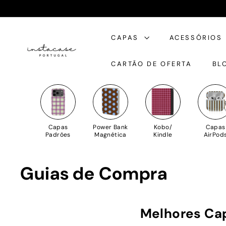
Saltar
para
I
o
CAPAS
ACESSÓRIOS
n
Conteúdo
s
CARTÃO DE OFERTA
BL
t
a
C
a
s
Capas
Power Bank
Kobo/
Capas
e
Padrões
Magnética
Kindle
AirPod
Guias de Compra
Melhores Ca