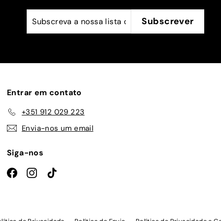
Subscreva
Subscrever
Subscrever
a
nossa
lista
de
emails
Entrar em contato
+351 912 029 223
Envia-nos um email
Siga-nos
Facebook
Instagram
TikTok