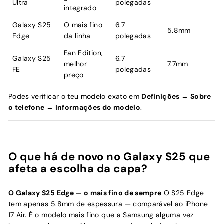
Ultra
polegadas
integrado
Galaxy S25
O mais fino
6.7
5.8mm
Edge
da linha
polegadas
Fan Edition,
Galaxy S25
6.7
melhor
7.7mm
FE
polegadas
preço
Podes verificar o teu modelo exato em
Definições → Sobre
o telefone → Informações do modelo
.
O que há de novo no Galaxy S25 que
afeta a escolha da capa?
O Galaxy S25 Edge — o mais fino de sempre
O S25 Edge
tem apenas 5.8mm de espessura — comparável ao iPhone
17 Air. É o modelo mais fino que a Samsung alguma vez