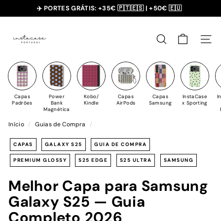
✈️ PORTES GRÁTIS: +35€ 🇵🇹🇪🇸 | +50€ 🇪🇺
Saltar
SUMMER SALE - 20% OFF 🎁
para
slideshow
I
o
pausa
n
Conteúdo
PESQUISAR
NAV
s
t
a
C
Capas
Power
Kobo/
Capas
Capas
InstaCase
I
a
Padrões
Bank
Kindle
AirPods
Samsung
x Sporting
Magnética
s
Início
/
Guias de Compra
/
e
CAPAS
GALAXY S25
GUIA DE COMPRA
PREMIUM GLOSSY
S25 EDGE
S25 ULTRA
SAMSUNG
Melhor Capa para Samsung
Galaxy S25 — Guia
Completo 2026