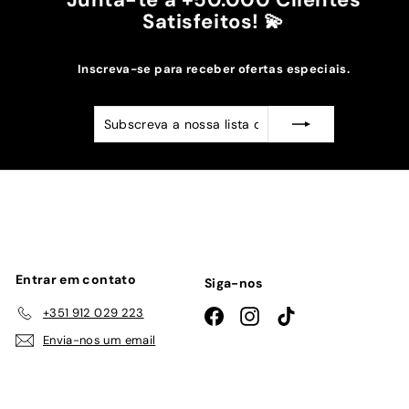
Satisfeitos! 💫
Inscreva-se para receber ofertas especiais.
Subscreva
Subscrever
a
nossa
lista
de
emails
Entrar em contato
Siga-nos
+351 912 029 223
Facebook
Instagram
TikTok
Envia-nos um email