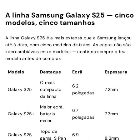
A linha Samsung Galaxy S25 — cinco
modelos, cinco tamanhos
A linha Galaxy S25 é a mais extensa que a Samsung lançou
até à data, com cinco modelos distintos. As capas não são
intercambiáveis entre modelos — confirma sempre o teu
modelo antes de comprar.
Modelo
Destaque
Ecrã
Espessura
O mais
6.2
Galaxy S25
compacto
7.2mm
polegadas
da linha
Maior ecrã,
6.7
Galaxy S25+
bateria
7.3mm
polegadas
maior
Topo de
Galaxy S25
6.9
gama, S Pen
8.2mm