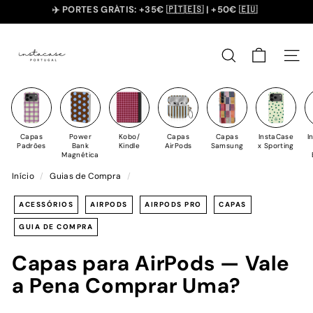
Saltar
SUMMER SALE - 20% OFF 🎁
para
slideshow
I
o
pausa
n
Conteúdo
PESQUISAR
NAV
s
t
a
C
Capas
Power
Kobo/
Capas
Capas
InstaCase
I
a
Padrões
Bank
Kindle
AirPods
Samsung
x Sporting
Magnética
s
Início
/
Guias de Compra
/
e
ACESSÓRIOS
AIRPODS
AIRPODS PRO
CAPAS
GUIA DE COMPRA
Capas para AirPods — Vale
a Pena Comprar Uma?