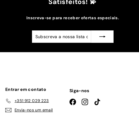
Satisfeitos! 💫
Inscreva-se para receber ofertas especiais.
Subscreva
Subscrever
a
nossa
lista
de
emails
Entrar em contato
Siga-nos
+351 912 029 223
Facebook
Instagram
TikTok
Envia-nos um email